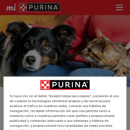
Si hace clic en el botón “Acepto todas las cookies”, consiente el uso
de cookies (o tecnologías similares) propias y de terceros para
Atrás
analizar el tráfico en nuestras webs, conocer sus hábitos de
navegación, recopilar información útil que nos permita tanto a
Inicia sesión
nosotros como a nuestros partners crear perfiles y proporcionarle
publicidad y contenido adecuado a sus intereses y hábitos de
navegación, y proporcionarle funcionalidades de redes sociales