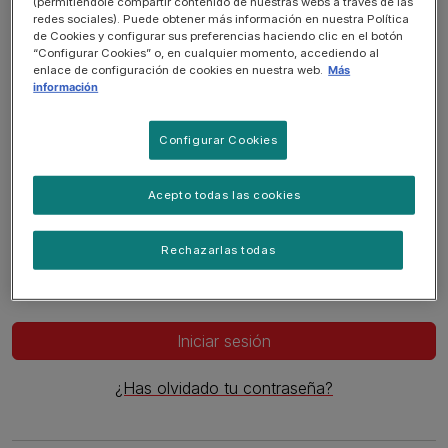
(permitiéndole compartir contenido de nuestras webs a través de las
redes sociales). Puede obtener más información en nuestra Política
Indica tu e-mail y contraseña o inicia sesión con:
de Cookies y configurar sus preferencias haciendo clic en el botón
“Configurar Cookies” o, en cualquier momento, accediendo al
enlace de configuración de cookies en nuestra web.
Más
información
E-mail
Configurar Cookies
Acepto todas las cookies
Contraseña
Rechazarlas todas
Iniciar sesión
¿Has olvidado tu contraseña?