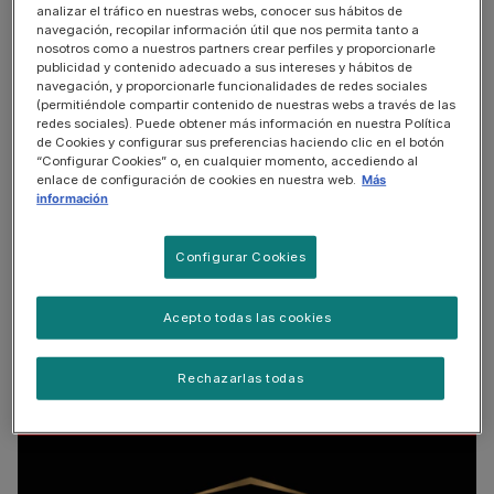
analizar el tráfico en nuestras webs, conocer sus hábitos de
navegación, recopilar información útil que nos permita tanto a
nosotros como a nuestros partners crear perfiles y proporcionarle
publicidad y contenido adecuado a sus intereses y hábitos de
navegación, y proporcionarle funcionalidades de redes sociales
(permitiéndole compartir contenido de nuestras webs a través de las
redes sociales). Puede obtener más información en nuestra Política
de Cookies y configurar sus preferencias haciendo clic en el botón
“Configurar Cookies” o, en cualquier momento, accediendo al
enlace de configuración de cookies en nuestra web.
Más
Club One®
información
¡Como tu gato solo hay ONE! Regístrate en el
Club Purina ONE® y recibe consejos y
Configurar Cookies
recomendaciones para darle lo mejor.
Acepto todas las cookies
Quiero registrarme
Rechazarlas todas