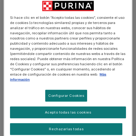
Si hace clic en el botón “Acepto todas las cookies”, consiente el uso
de cookies (o tecnologías similares) propias y de terceros para
analizar el tráfico en nuestras webs, conocer sus hábitos de
navegación, recopilar información útil que nos permita tanto a
nosotros como a nuestros partners crear perfiles y proporcionarle
publicidad y contenido adecuado a sus intereses y hábitos de
®
®
Purina
Gourmet
Collection
navegación, y proporcionarle funcionalidades de redes sociales
(permitiéndole compartir contenido de nuestras webs a través de las
Acumula puntos por la compra de productos
redes sociales). Puede obtener más información en nuestra Política
®
Gourmet
de Cookies y configurar sus preferencias haciendo clic en el botón
“Configurar Cookies” o, en cualquier momento, accediendo al
y consigue regalos exclusivos para tu gato.
enlace de configuración de cookies en nuestra web.
Más
información
CÓMO OBTENER PUNTOS
Configurar Cookies
PARTICIPAR
Acepto todas las cookies
Rechazarlas todas