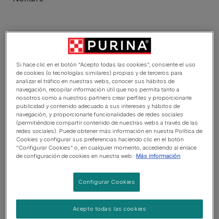
80
character(s) remaining
Apellido
Si hace clic en el botón “Acepto todas las cookies”, consiente el uso
de cookies (o tecnologías similares) propias y de terceros para
analizar el tráfico en nuestras webs, conocer sus hábitos de
navegación, recopilar información útil que nos permita tanto a
nosotros como a nuestros partners crear perfiles y proporcionarle
80
character(s) remaining
publicidad y contenido adecuado a sus intereses y hábitos de
navegación, y proporcionarle funcionalidades de redes sociales
(permitiéndole compartir contenido de nuestras webs a través de las
Email
redes sociales). Puede obtener más información en nuestra Política de
Cookies y configurar sus preferencias haciendo clic en el botón
“Configurar Cookies” o, en cualquier momento, accediendo al enlace
de configuración de cookies en nuestra web.
Más información
Nombre de la promoción
Configurar Cookies
Acepto todas las cookies