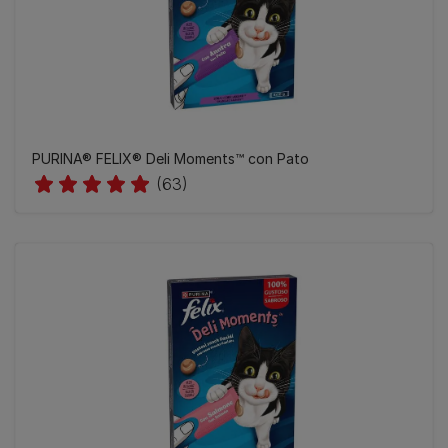
​PURINA® FELIX® Deli Moments™ con Pato
(63)