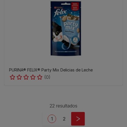
PURINA® FELIX® Party Mix Delicias de Leche
(0)
22 resultados
Pagination
Current page
Page
1
2