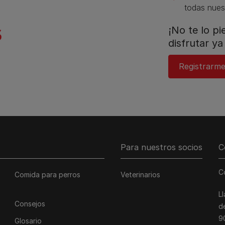
todas nues
¡No te lo p
disfrutar ya 
Registrarme
Para nuestros socios
C
C
Comida para perros
Veterinarios
L
Consejos
d
9
Glosario