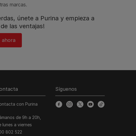
tras marcas.​
ierdas, únete a Purina y empieza a
de las ventajas!​
 ahora​
ontacta
Síguenos
ontacta con Purina
facebook
instagram
twitter
youtube
tiktok
lámanos de 9h a 20h,
e lunes a viernes
00 802 522