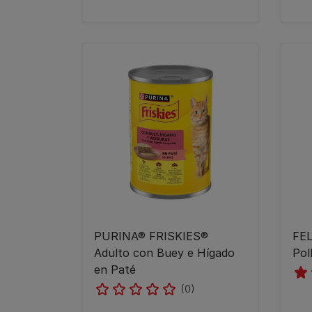
PURINA® FRISKIES®
FEL
Adulto con Buey e Hígado
Pol
en Paté
(0)