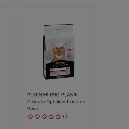
​PURINA® PRO PLAN®
Delicate Optidigest rico en
Pavo
(0)