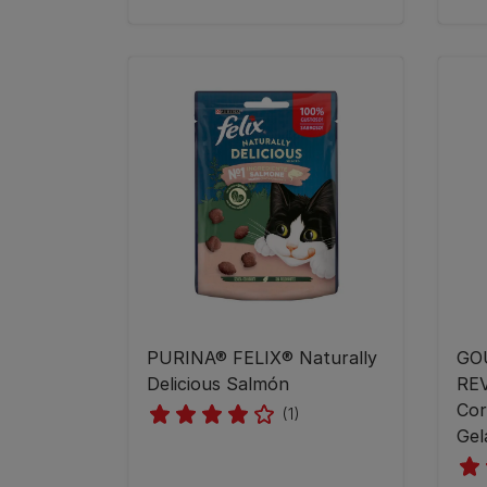
PURINA® FELIX® Naturally
GO
Delicious Salmón
RE
Cor
(1)
Gel