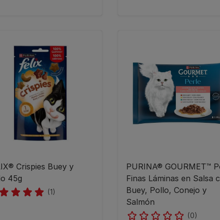
IX® Crispies Buey y
PURINA® GOURMET™ Pe
lo 45g
Finas Láminas en Salsa 
Buey, Pollo, Conejo y
(1)
Salmón
(0)