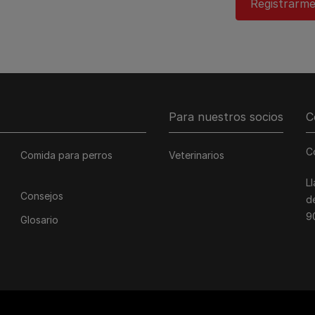
Registrarme
Para nuestros socios
C
C
Comida para perros
Veterinarios
L
Consejos
d
9
Glosario