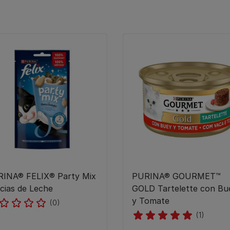
INA® FELIX® Party Mix
PURINA® GOURMET™
icias de Leche
GOLD Tartelette con Bu
y Tomate
(0)
(1)