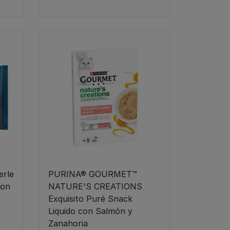
rle
PURINA® GOURMET™
con
NATURE'S CREATIONS
Exquisito Puré Snack
Liquido con Salmón y
Zanahoria