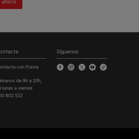
 ahora​
ontacta
Síguenos
ontacta con Purina
facebook
instagram
twitter
youtube
tiktok
lámanos de 9h a 20h,
e lunes a viernes
00 802 522