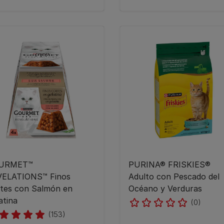
URMET™
PURINA® FRISKIES®
VELATIONS™ Finos
Adulto con Pescado del
tes con Salmón en
Océano y Verduras
atina
(0)
(153)