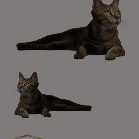
Promociones, concursos, descuentos y ofertas de
todas nuestras marcas.​
¡No te lo pierdas, únete a Purina y empieza
a disfrutar ya de las ventajas!​
Registrarme ahora​