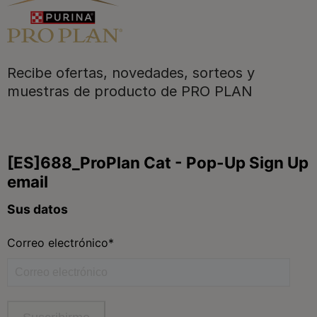
Purina
Recibe ofertas, novedades, sorteos y
Para nuestros socios
muestras de producto de PRO PLAN
Síguenos
facebook
instagram
twitter
youtube
tiktok
Contacta
Contacta con Purina
Llámanos de 9h a 20h, de lunes a viernes