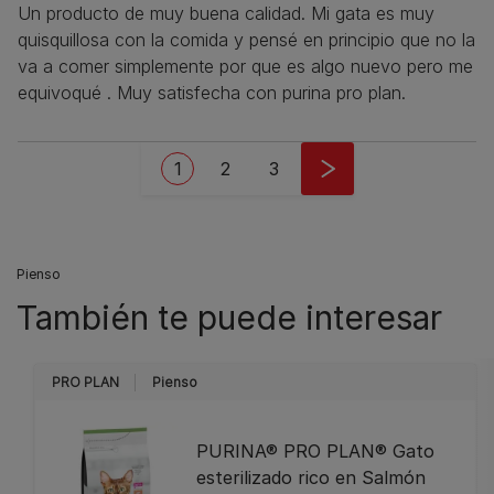
Un producto de muy buena calidad. Mi gata es muy
quisquillosa con la comida y pensé en principio que no la
va a comer simplemente por que es algo nuevo pero me
equivoqué . Muy satisfecha con purina pro plan.
Pagination
Current page
Page
Page
1
2
3
Pienso
También te puede interesar
PRO PLAN
Pienso
PURINA® PRO PLAN® Gato
esterilizado rico en Salmón