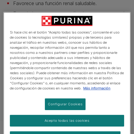
Favorece una función renal saludable.
Formulado para gatos esterilizados para mantener la
salud urinaria y un peso corporal ideal.
Ayuda a proteger los dientes frente a la acumulación
Si hace clic en el botón “Acepto todas las cookies”, consiente el uso
de placa y sarro.
de cookies (o tecnologías similares) propias y de terceros para
analizar el tráfico en nuestras webs, conocer sus hábitos de
navegación, recopilar información útil que nos permita tanto a
Ver más
nosotros como a nuestros partners crear perfiles y proporcionarle
publicidad y contenido adecuado a sus intereses y hábitos de
navegación, y proporcionarle funcionalidades de redes sociales
(permitiéndole compartir contenido de nuestras webs a través de las
Descripción del producto
redes sociales). Puede obtener más información en nuestra Política de
Cookies y configurar sus preferencias haciendo clic en el botón
“Configurar Cookies” o, en cualquier momento, accediendo al enlace
de configuración de cookies en nuestra web.
Más información
Ingredientes y nutrición
Configurar Cookies
Modo de empleo
Acepto todas las cookies