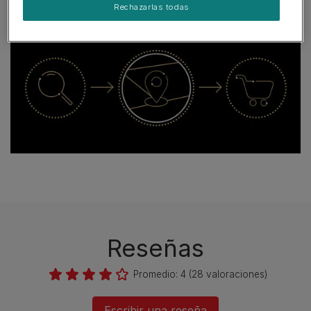
Rechazarlas todas
Encuentra una tienda ahora
Reseñas
Promedio:
4
(
28
valoraciones)
Escribir una reseña