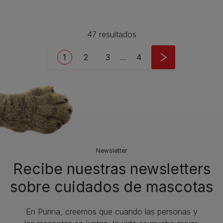
47 resultados
Pagination
Current page
Page
Page
Last page
1
2
3
…
4
Newsletter
Recibe nuestras newsletters
sobre cuidados de mascotas​
En Purina, creemos que cuando las personas y