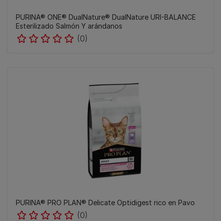
PURINA® ONE® DualNature® DualNature URI-BALANCE
Esterilizado Salmón Y arándanos
(0)
​PURINA® PRO PLAN® Delicate Optidigest rico en Pavo
(0)