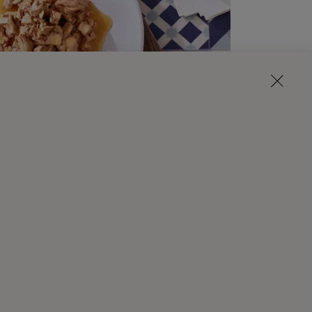
tes en una deliciosa salsa. Perlas de
que no me puedo resistir.​