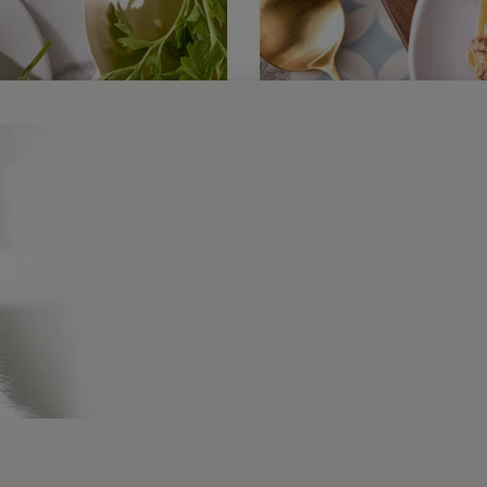
Perle
bores para deleitar su
Suculentos file
da.​
tentación a las 
Ver productos​