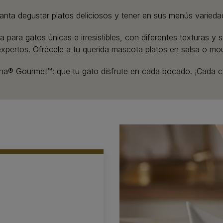
ncanta degustar platos deliciosos y tener en sus menús variedad
ara gatos únicas e irresistibles, con diferentes texturas y
pertos. Ofrécele a tu querida mascota platos en salsa o mous
ina® Gourmet™: que tu gato disfrute en cada bocado. ¡Cada c