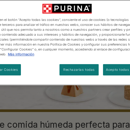
manera abierta y honesta.
ariedad de
PRO PLAN Veterinary Diets
Ver todos los consejos d
Ver todas las marcas
Razas de gatos por piel y
de interior​
gatos
pelaje​
alimentación para perros
Ver todas las marcas
Ver todos los consejos de
Tus preguntas nos importan
alimentación para gatos
 en el botón “Acepto todas las cookies”, consiente el uso de cookies (o tecnologías 
e terceros para analizar el tráfico en nuestras webs, conocer sus hábitos de navegac
 útil que nos permita tanto a nosotros como a nuestros partners crear perfiles y p
y contenido adecuado a sus intereses y hábitos de navegación, y proporcionarle fu
ciales (permitiéndole compartir contenido de nuestras webs a través de las redes s
er más información en nuestra Política de Cookies y configurar sus preferencias h
 “Configurar Cookies” o, en cualquier momento, accediendo al enlace de configurac
web.
Más información
ar Cookies
Rechazarlas todas
Acepto todas 
de comida húmeda perfecta para 