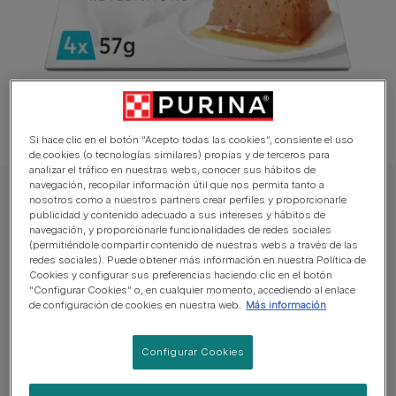
Si hace clic en el botón “Acepto todas las cookies”, consiente el uso
de cookies (o tecnologías similares) propias y de terceros para
analizar el tráfico en nuestras webs, conocer sus hábitos de
navegación, recopilar información útil que nos permita tanto a
GOURMET Gato Comida húmeda
nosotros como a nuestros partners crear perfiles y proporcionarle
publicidad y contenido adecuado a sus intereses y hábitos de
PURINA® GOURMET™ REVELATIONS™
navegación, y proporcionarle funcionalidades de redes sociales
(permitiéndole compartir contenido de nuestras webs a través de las
Pirámide de Mousse, con Atún y cascada de
redes sociales). Puede obtener más información en nuestra Política de
Salsa
Cookies y configurar sus preferencias haciendo clic en el botón
“Configurar Cookies” o, en cualquier momento, accediendo al enlace
de configuración de cookies en nuestra web.
Más información
Sin reseñas aún
Configurar Cookies
Tamaños disponibles:
4x57g