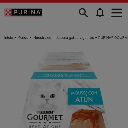
Skip to main content
Inicio
Gatos
Nuestra comida para gatos y gatitos
PURINA® GOURMET