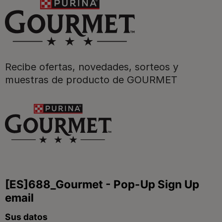
Purina
Recibe ofertas, novedades, sorteos y
Para nuestros socios
muestras de producto de GOURMET
Síguenos
facebook
instagram
twitter
youtube
tiktok
Contacta
Contacta con Purina