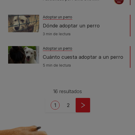
Adoptar un perro
Dónde adoptar un perro
3 min de lectura
Adoptar un perro
Cuánto cuesta adoptar a un perro
5 min de lectura
16 resultados
Pagination
Current page
Page
1
2