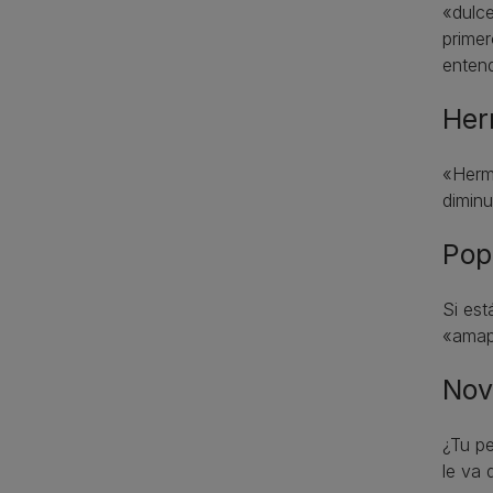
«dulce
primer
entend
Her
«Hermi
diminu
Pop
Si est
«amapo
Nov
¿Tu pe
le va 