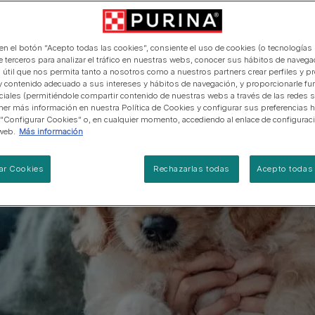
manera abierta y honesta.
PRO PLAN Veterinary Diets
Ver todos los consejos d
Ver todas las marcas
Razas de gatos por piel y
de interior​
gatos
pelaje​
alimentación para perros
Ver todas las marcas
Ver todos los consejos de
Tus preguntas nos importan
alimentación para gatos
 en el botón “Acepto todas las cookies”, consiente el uso de cookies (o tecnologías 
e terceros para analizar el tráfico en nuestras webs, conocer sus hábitos de navegac
 útil que nos permita tanto a nosotros como a nuestros partners crear perfiles y p
y contenido adecuado a sus intereses y hábitos de navegación, y proporcionarle fu
ciales (permitiéndole compartir contenido de nuestras webs a través de las redes s
er más información en nuestra Política de Cookies y configurar sus preferencias h
 “Configurar Cookies” o, en cualquier momento, accediendo al enlace de configurac
web.
Más información
ar Cookies
Rechazarlas todas
Acepto todas 