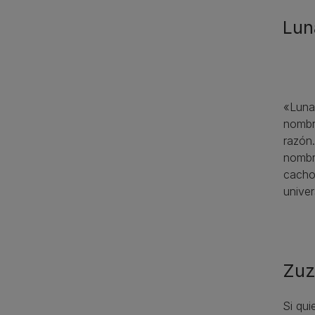
Lun
«Luna»
nombr
razón.
nombre
cachor
univer
Zu
Si qui