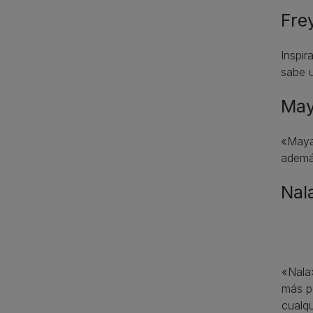
Fre
Inspir
sabe u
Ma
«Maya
además
Nal
«Nala
más p
cualqu