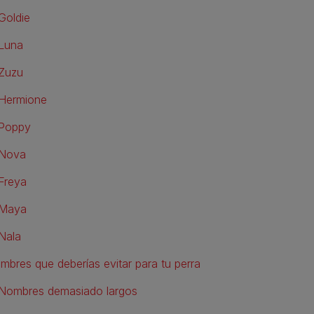
Goldie
Luna
Zuzu
Hermione
Poppy
Nova
Freya
Maya
Nala
mbres que deberías evitar para tu perra
Nombres demasiado largos