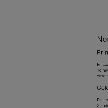
No
Pri
En cua
no hay
casa 
Gol
Este n
Si, ad