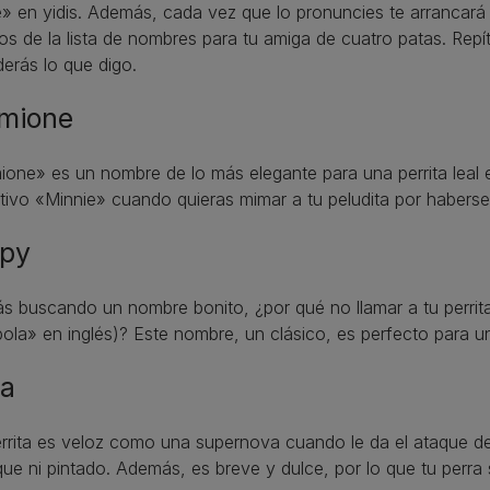
» en yidis. Además, cada vez que lo pronuncies te arrancará u
os de la lista de nombres para tu amiga de cuatro patas. Rep
erás lo que digo.
mione
one» es un nombre de lo más elegante para una perrita leal e 
tivo «Minnie» cuando quieras mimar a tu peludita por haberse
py
ás buscando un nombre bonito, ¿por qué no llamar a tu perrita
la» en inglés)? Este nombre, un clásico, es perfecto para un
a
rrita es veloz como una supernova cuando le da el ataque d
que ni pintado. Además, es breve y dulce, por lo que tu perr