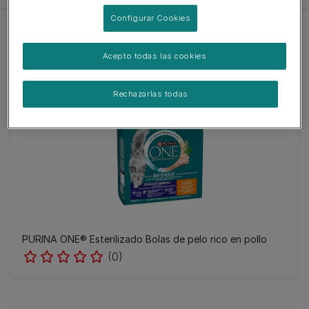
Configurar Cookies
Acepto todas las cookies
Rechazarlas todas
PURINA ONE® Esterilizado Bolas de pelo rico en pollo
(0)