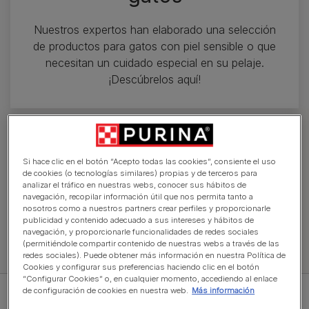
Nuestros expertos han elaborado una selección
de productos para gatos con piel sensible o que
necesitan un cuidado especial en su pelaje.
¡Descúbrelos aquí!
Explorar comida para gatos
Si hace clic en el botón “Acepto todas las cookies”, consiente el uso
de cookies (o tecnologías similares) propias y de terceros para
analizar el tráfico en nuestras webs, conocer sus hábitos de
Pienso
Comida húmeda
Gato Adulto
navegación, recopilar información útil que nos permita tanto a
nosotros como a nuestros partners crear perfiles y proporcionarle
publicidad y contenido adecuado a sus intereses y hábitos de
navegación, y proporcionarle funcionalidades de redes sociales
(permitiéndole compartir contenido de nuestras webs a través de las
redes sociales). Puede obtener más información en nuestra Política de
Ver toda la comida para gatos
Cookies y configurar sus preferencias haciendo clic en el botón
“Configurar Cookies” o, en cualquier momento, accediendo al enlace
de configuración de cookies en nuestra web.
Más información
Filtro