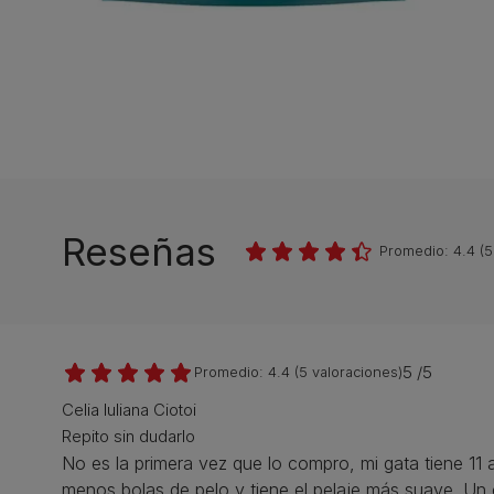
Reseñas
Promedio:
4.4
(
5
5 /5
Promedio:
4.4
(
5
valoraciones)
Celia Iuliana Ciotoi
Repito sin dudarlo
No es la primera vez que lo compro, mi gata tiene 1
menos bolas de pelo y tiene el pelaje más suave. Un 