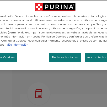
manera abierta y honesta.
PRO PLAN Veterinary Diets
Ver todos los consejos d
Ver todas las marcas
Razas de gatos por piel y
de interior​
Tamaños disponibles:
800g
1,5kg
gatos
pelaje​
alimentación para perros
Ver todas las marcas
Ver todos los consejos de
Tus preguntas nos importan
Probado que mantiene la piel saludable y el pel
alimentación para gatos
 en el botón “Acepto todas las cookies”, consiente el uso de cookies (o tecnologías 
vitaminas y ácidos grasos esenciales.
e terceros para analizar el tráfico en nuestras webs, conocer sus hábitos de navegac
 útil que nos permita tanto a nosotros como a nuestros partners crear perfiles y p
Minimiza la formación de bolas de pelo gracia
y contenido adecuado a sus intereses y hábitos de navegación, y proporcionarle fu
ciales (permitiéndole compartir contenido de nuestras webs a través de las redes s
Rico en proteinas de alta calidad y con los n
er más información en nuestra Política de Cookies y configurar sus preferencias h
 “Configurar Cookies” o, en cualquier momento, accediendo al enlace de configurac
limitar una excesiva pérdida de pelo.
web.
Más información
Ver más
ar Cookies
Rechazarlas todas
Acepto todas 
Descripción del producto
Ingredien