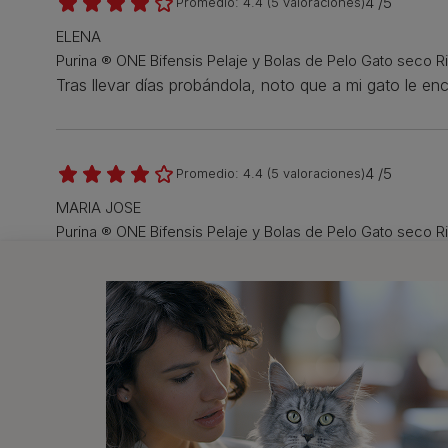
4 /5
Promedio:
4.4
(
5
valoraciones)
ELENA
Purina ® ONE Bifensis Pelaje y Bolas de Pelo Gato seco R
Tras llevar días probándola, noto que a mi gato le e
4 /5
Promedio:
4.4
(
5
valoraciones)
MARIA JOSE
Purina ® ONE Bifensis Pelaje y Bolas de Pelo Gato seco R
le ha gustado mucho y da un gran resultado
Pienso
También