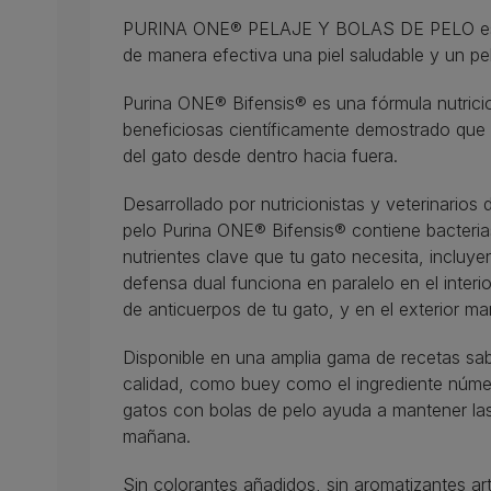
PURINA ONE® PELAJE Y BOLAS DE PELO está
de manera efectiva una piel saludable y un pel
Purina ONE® Bifensis® es una fórmula nutrici
beneficiosas científicamente demostrado que 
del gato desde dentro hacia fuera.
Desarrollado por nutricionistas y veterinarios
pelo Purina ONE® Bifensis® contiene bacteria
nutrientes clave que tu gato necesita, inclu
defensa dual funciona en paralelo en el inter
de anticuerpos de tu gato, y en el exterior ma
Disponible en una amplia gama de recetas sab
calidad, como buey como el ingrediente núme
gatos con bolas de pelo ayuda a mantener las
mañana.
Sin colorantes añadidos, sin aromatizantes arti