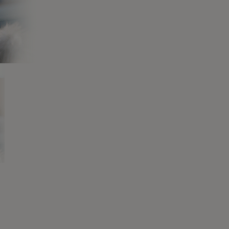
DualNature® URI-
BALANCE
PURI
Esterilizado con
Protei
Arándano,
Salm
ingrediente N°1
Salmón
0.0
(0)