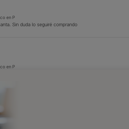
ico en P
ncanta. Sin duda lo seguiré comprando
ico en P
PURINA ONE
Pienso
PURINA ONE
Pien
PURINA ONE®