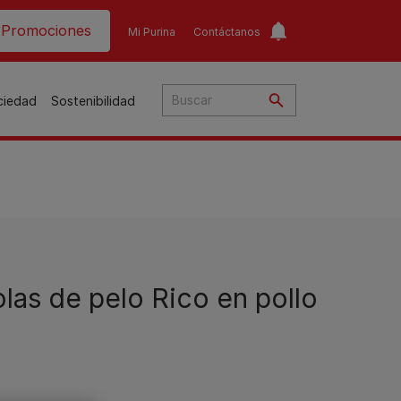
ader top
Promociones
Mi Purina
Contáctanos
ociedad
Sostenibilidad
​
o​
as de pelo Rico en pollo
ar
a
to
Guías de nutrición para
Guías de nutrición para
o
perros​
gatos​
s
Consejos personalizados