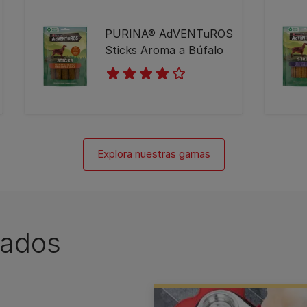
PURINA® AdVENTuROS
Sticks Aroma a Búfalo
4.0
(4)
Explora nuestras gamas
nados