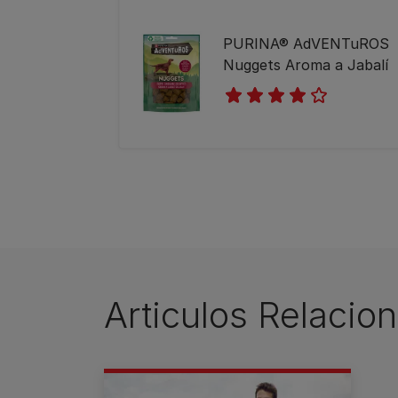
PURINA® AdVENTuROS
Nuggets Aroma a Jabalí
4.0
(9)
Articulos Relacio