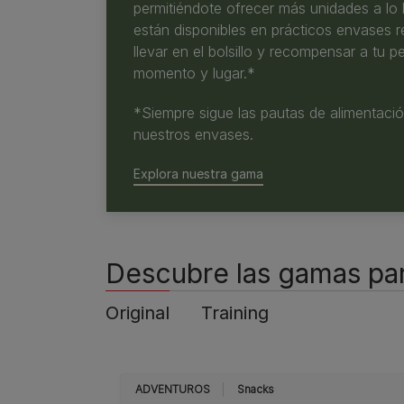
permitiéndote ofrecer más unidades a lo 
están disponibles en prácticos envases re
llevar en el bolsillo y recompensar a tu p
momento y lugar.*
*Siempre sigue las pautas de alimentac
nuestros envases.
Explora nuestra gama
Descubre las gamas para
Original
Training
ADVENTUROS
Snacks