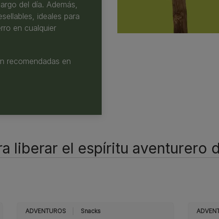
largo del día. Además,
sellables, ideales para
erro en cualquier
ión recomendadas en
 liberar el espíritu aventurero 
ADVENTUROS
Snacks
ADVEN