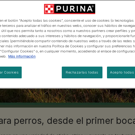
manera abierta y honesta.
PRO PLAN Veterinary Diets
Ver todos los consejos d
Ver todas las marcas
Razas de gatos por piel y
de interior​
gatos
 PURINA
pelaje​
alimentación para perros
Ver todas las marcas
Ver todos los consejos de
Tus preguntas nos importan
alimentación para gatos
 en el botón “Acepto todas las cookies”, consiente el uso de cookies (o tecnologías 
e terceros para analizar el tráfico en nuestras webs, conocer sus hábitos de navegac
 útil que nos permita tanto a nosotros como a nuestros partners crear perfiles y p
y contenido adecuado a sus intereses y hábitos de navegación, y proporcionarle fu
ciales (permitiéndole compartir contenido de nuestras webs a través de las redes s
er más información en nuestra Política de Cookies y configurar sus preferencias h
 “Configurar Cookies” o, en cualquier momento, accediendo al enlace de configurac
web.
Más información
ar Cookies
Rechazarlas todas
Acepto todas 
ra perros, desde el primer boca