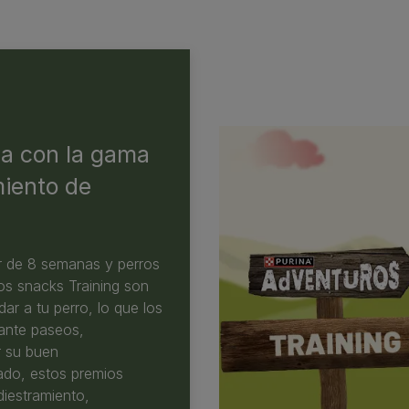
ra con la gama
iento de
ir de 8 semanas y perros
Los snacks Training son
r a tu perro, lo que los
ante paseos,
r su buen
ado, estos premios
diestramiento,