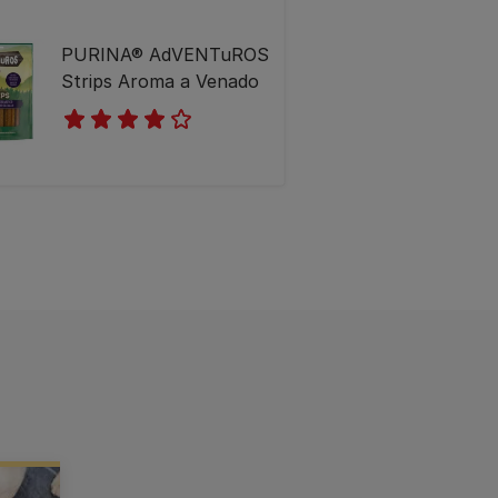
PURINA® AdVENTuROS
Strips Aroma a Venado
4.0
(2)