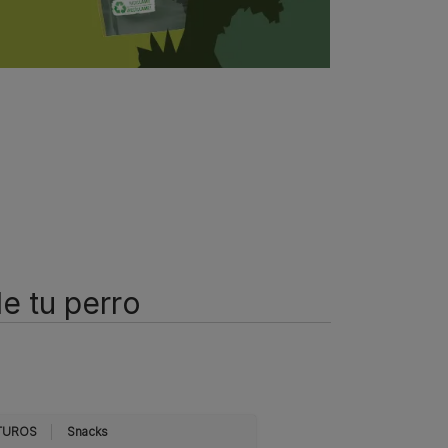
de tu perro
TUROS
Snacks