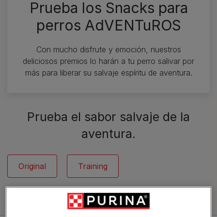
Prueba los Snacks para
perros AdVENTuROS
Con mucho disfrute y emoción, nuestros
deliciosos premios lo harán a tu perro salivar por
más para liberar su salvaje espíritu de aventura.
Prueba el sabor salvaje de la
aventura.
Original
Training