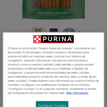
Si hace clic en el botón “Acepto todas las cookies”, consiente el uso
de cookies (o tecnologías similares) propias y de terceros para
ADVENTUROS Perro Snacks
analizar el tráfico en nuestras webs, conocer sus hábitos de
PURINA® AdVENTuROS Strips Aroma a
navegación, recopilar información útil que nos permita tanto a
nosotros como a nuestros partners crear perfiles y proporcionarle
Venado
publicidad y contenido adecuado a sus intereses y hábitos de
navegación, y proporcionarle funcionalidades de redes sociales
(permitiéndole compartir contenido de nuestras webs a través de las
Promedio:
4
(
2
valoraciones)
redes sociales). Puede obtener más información en nuestra Política de
Cookies y configurar sus preferencias haciendo clic en el botón
“Configurar Cookies” o, en cualquier momento, accediendo al enlace
Tamaños disponibles:
90g
de configuración de cookies en nuestra web.
Más información
Ricos en carne.
Configurar Cookies