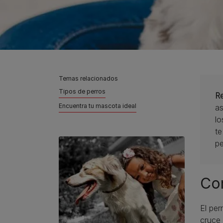
Temas relacionados
Tipos de perros
R
Encuentra tu mascota ideal
as
lo
te
pe
Con
El per
cruce 