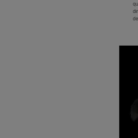
qu
di
de