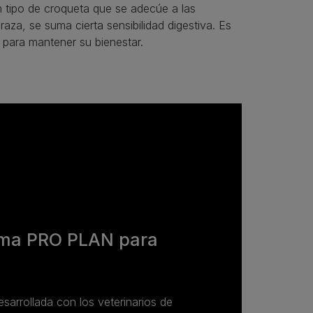
n tipo de croqueta que se adecúe a las
za, se suma cierta sensibilidad digestiva. Es
e para mantener su bienestar.
ama PRO PLAN para
esarrollada con los veterinarios de