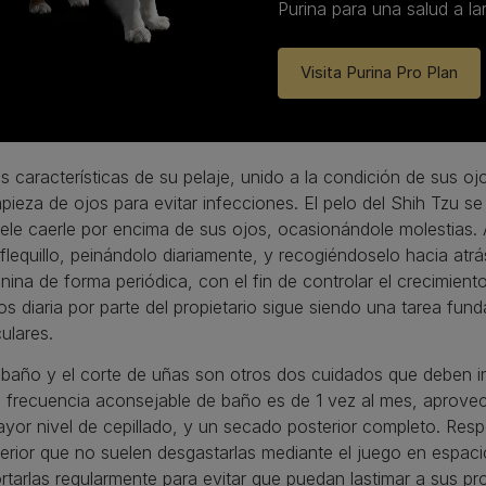
Purina para una salud a la
Visita Purina Pro Plan
s características de su pelaje, unido a la condición de sus ojos
mpieza de ojos para evitar infecciones. El pelo del Shih Tzu se
ele caerle por encima de sus ojos, ocasionándole molestias. 
 flequillo, peinándolo diariamente, y recogiéndoselo hacia atrá
nina de forma periódica, con el fin de controlar el crecimiento
os diaria por parte del propietario sigue siendo una tarea fun
ulares.
 baño y el corte de uñas son otros dos cuidados que deben in
 frecuencia aconsejable de baño es de 1 vez al mes, aprovec
yor nivel de cepillado, y un secado posterior completo. Res
terior que no suelen desgastarlas mediante el juego en espaci
rtarlas regularmente para evitar que puedan lastimar a sus pr