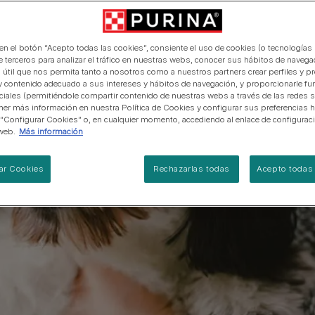
manera abierta y honesta.
PRO PLAN Veterinary Diets
Ver todos los consejos d
Ver todas las marcas
Razas de gatos por piel y
de interior​
gatos
pelaje​
alimentación para perros
Ver todas las marcas
Ver todos los consejos de
Tus preguntas nos importan
alimentación para gatos
 en el botón “Acepto todas las cookies”, consiente el uso de cookies (o tecnologías 
e terceros para analizar el tráfico en nuestras webs, conocer sus hábitos de navegac
 útil que nos permita tanto a nosotros como a nuestros partners crear perfiles y p
y contenido adecuado a sus intereses y hábitos de navegación, y proporcionarle fu
ciales (permitiéndole compartir contenido de nuestras webs a través de las redes s
er más información en nuestra Política de Cookies y configurar sus preferencias h
 “Configurar Cookies” o, en cualquier momento, accediendo al enlace de configurac
web.
Más información
ar Cookies
Rechazarlas todas
Acepto todas 