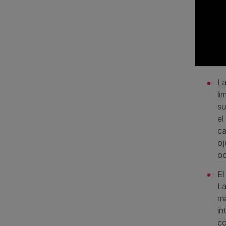
La
li
su
el
ca
oj
oc
El
La
ma
in
co