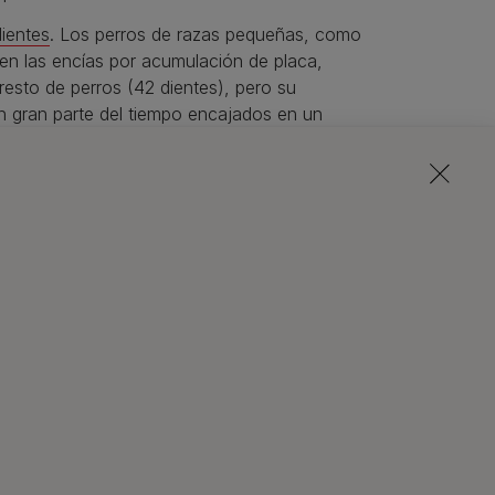
dientes
. Los perros de razas pequeñas, como
 en las encías por acumulación de placa,
resto de perros (42 dientes), pero su
 gran parte del tiempo encajados en un
unidades de acumularse, y generar
artir del 7º mes de vida, se lleve a cabo una
frica para perros. A partir del año, puede
rio que promueva el masticado, e incentive el
entes de la parte posterior de su boca, que es
rables a la acumulación de placa y sarro.
 de tu perro Shih Tzu durante las visitas