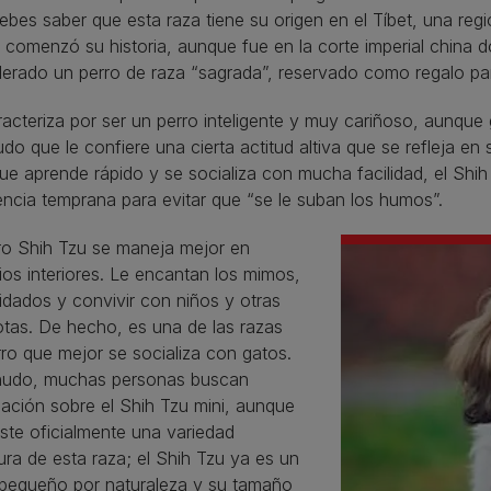
ebes saber que esta raza tiene su origen en el Tíbet, una regi
comenzó su historia, aunque fue en la corte imperial china d
derado un perro de raza “sagrada”, reservado como regalo pa
acteriza por ser un perro inteligente y muy cariñoso, aunque
udo que le confiere una cierta actitud altiva que se refleja 
ue aprende rápido y se socializa con mucha facilidad, el Shi
ncia temprana para evitar que “se le suban los humos”.
rro Shih Tzu se maneja mejor en
os interiores. Le encantan los mimos,
idados y convivir con niños y otras
tas. De hecho, es una de las razas
ro que mejor se socializa con gatos.
udo, muchas personas buscan
ación sobre el Shih Tzu mini, aunque
ste oficialmente una variedad
ura de esta raza; el Shih Tzu ya es un
 pequeño por naturaleza y su tamaño