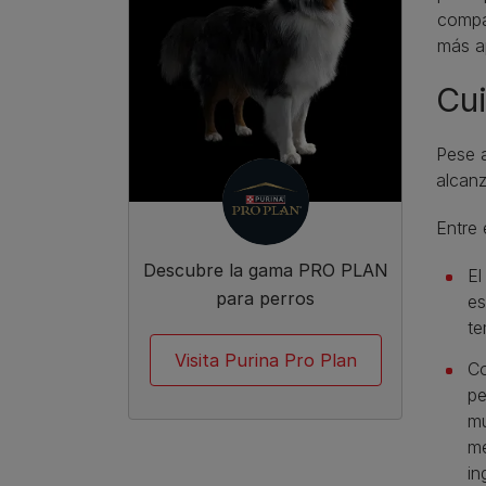
compa
más a
Cui
Pese a
alcanz
Entre 
Descubre la gama PRO PLAN
El
para perros
es
te
Visita Purina Pro Plan
Co
pe
mu
me
in