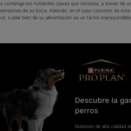
e contenga los nutrientes claves que necesita, a través de u
mensiones de su boca. Además, en el caso concreto de esta ra
cir, cuidar bien de su alimentación es un factor imprescindibl
Descubre la g
perros
Nutrición de alta calidad d