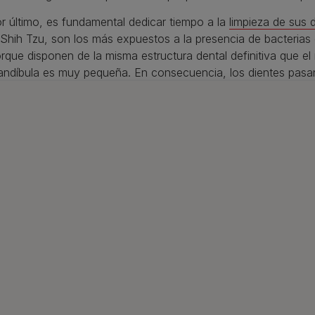
r último, es fundamental dedicar tiempo a la
limpieza de sus 
 Shih Tzu, son los más expuestos a la presencia de bacterias
rque disponen de la misma estructura dental definitiva que el 
ndíbula es muy pequeña. En consecuencia, los dientes pasan
trón de espiga que hace que las bacterias tengan más oport
fermedades dentales. Para prevenirlo, es aconsejable que, a p
mpieza de dientes diaria, con ayuda de un cepillo y pasta dentí
mbinarse esta rutina con el suministro de un snack dental dia
epillado” físico de la superficie de sus dientes, incluso los di
a zona de difícil acceso, en la que los dientes son más vulne
mbién es conveniente que el veterinario revise la salud dental
riódicas de control.