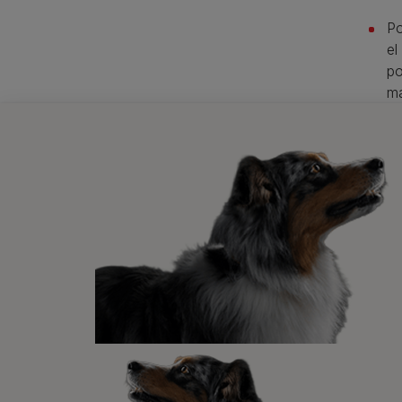
Po
el
po
ma
pa
en
li
co
“c
un
Ta
pe