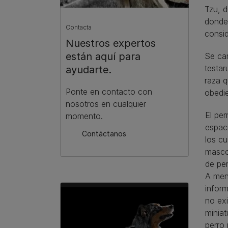
Tzu, d
donde 
Contacta
consi
Nuestros expertos
están aquí para
Se car
testar
ayudarte.
raza q
Ponte en contacto con
obedie
nosotros en cualquier
El pe
momento.
espaci
Contáctanos
los cu
masco
de per
A men
inform
no exi
miniat
perro