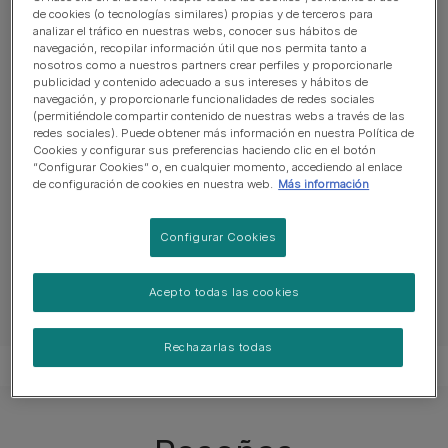
crujientes y bocados más tiernos* (.
de cookies (o tecnologías similares) propias y de terceros para
analizar el tráfico en nuestras webs, conocer sus hábitos de
Ayuda a promover el cuidado oral.
navegación, recopilar información útil que nos permita tanto a
nosotros como a nuestros partners crear perfiles y proporcionarle
Ayuda a mantener el sistema inmunitario.
publicidad y contenido adecuado a sus intereses y hábitos de
navegación, y proporcionarle funcionalidades de redes sociales
Ver más
(permitiéndole compartir contenido de nuestras webs a través de las
redes sociales). Puede obtener más información en nuestra Política de
Cookies y configurar sus preferencias haciendo clic en el botón
“Configurar Cookies” o, en cualquier momento, accediendo al enlace
Descripción del producto
de configuración de cookies en nuestra web.
Más información
Configurar Cookies
Ingredientes y nutrición
Acepto todas las cookies
Modo de empleo
Rechazarlas todas