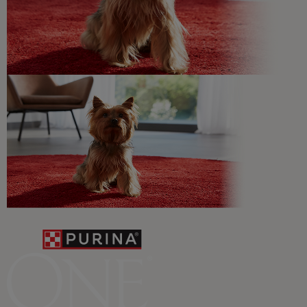
recomendaciones sobre su salud y bienestar ¡y
novedades cada mes!
Veterinarios, nutricionistas y expertos en perros y gatos
para resolver todas tus dudas.​
Promociones, concursos, descuentos y ofertas de
todas nuestras marcas.​
¡No te lo pierdas, únete a Purina y empieza
a disfrutar ya de las ventajas!​
Registrarme ahora