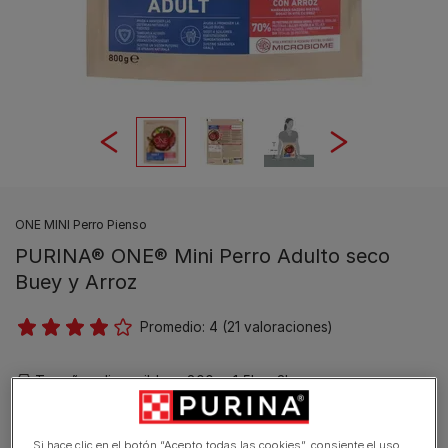
ONE MINI Perro Pienso
PURINA® ONE® Mini Perro Adulto seco
Buey y Arroz
Promedio:
4
(
21
valoraciones)
Tamaños disponibles:
800g
1,5kg
3kg
Una deliciosa mezcla de pequeñas croquetas
Si hace clic en el botón “Acepto todas las cookies”, consiente el uso