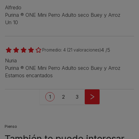
Alfredo
Purina ® ONE Mini Perro Adulto seco Buey y Arroz
Un 10
4 /5
Promedio:
4
(
21
valoraciones)
Nuria
Purina ® ONE Mini Perro Adulto seco Buey y Arroz
Estamos encantados
Pagination
Current page
Page
Page
1
2
3
Pienso
También te puede interesar