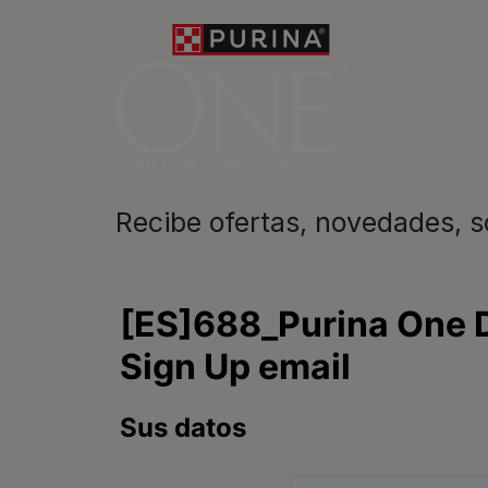
Recibe nuest
mascotas​
En Purina, creemos que cuando la
las mascotas se juntan, la vida e
queremos acompañaros y estar a 
etapa de su vida.​
Recibe ofertas, novedades, 