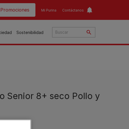
ader top
Promociones
Mi Purina
Contáctanos
ociedad
Sostenibilidad
​
o​
 Senior 8+ seco Pollo y
ar
a
to
Guías de nutrición para
Guías de nutrición para
o
perros​
gatos​
s
Consejos personalizados