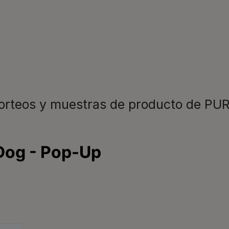
ras newsletters sobre 
s personas y
Consejos a
s mucho mejor. Por eso,
recomendac
vuestro lado en cada
novedades
sorteos y muestras de producto de P
Veterinario
para resolv
Promocione
todas nues
¡No te lo p
disfrutar ya 
Registrarme