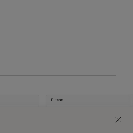
Pienso
A® ONE® Mini
PURINA® ONE®
 Adulto seco
Delicate Perro
y Arroz
Salmón y Arroz