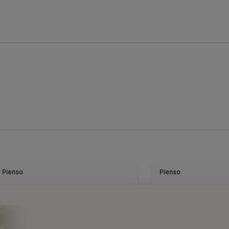
Pienso
Pienso
PURINA® ONE® Mini
PURIN
Perro Junior seco
Perro
Pollo y Arroz
Buey 