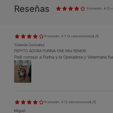
Reseñas
Promedio:
4
(
3
v
4 /5
Promedio:
4.7
(
3
valoraciones)
Yolanda Gonzalez
PEPYTO ADORA PURINA ONE Mini SENIOR
Pedí consejo a Purina y la Operadora y Veterinaria f
4 /5
Promedio:
4
(
3
valoraciones)
Miguel