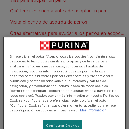
Qué tener en cuenta antes de adoptar un perro
Visita el centro de acogida de perros
Otras alternativas para ayudar a los perros en adopción
Vías para adoptar un perro
Si hace clic en el botón “Acepto todas las cookies”, consiente el uso
de cookies (o tecnologías similares) propias y de terceros para
analizar el tráfico en nuestras webs, conocer sus hábitos de
navegación, recopilar información útil que nos permita tanto a
Si te estás planteando adoptar y no sabes dónde
nosotros como a nuestros partners crear perfiles y proporcionarle
adoptar un perro, debes saber que debido al gran
publicidad y contenido adecuado a sus intereses y hábitos de
navegación, y proporcionarle funcionalidades de redes sociales
número de abandonos que se producen en España
(permitiéndole compartir contenido de nuestras webs a través de las
existen muchos centros de acogida, refugios,
redes sociales). Puede obtener más información en nuestra Política de
albergues de perros, protectoras de perros, perreras
Cookies y configurar sus preferencias haciendo clic en el botón
“Configurar Cookies” o, en cualquier momento, accediendo al enlace
locales y entidades sin ánimo de lucro a las que
de configuración de cookies en nuestra web.
Más información
puedes recurrir para hacerlo. La mayoría de estos
albergues de perros ofrecen la posibilidad de que
Configurar Cookies
puedas entrar en sus webs para conocer su labor y