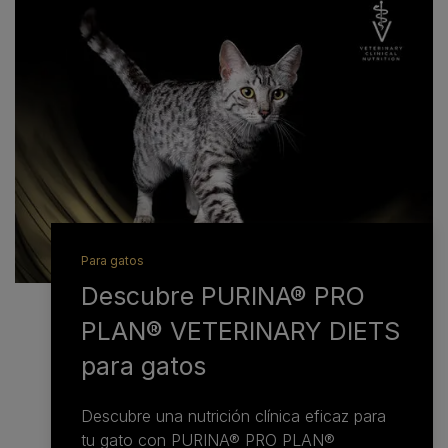
Descubre la gama
PURINA® PRO PLAN®
VETERINARY DIETS
Una gama de dietas veterinarias diseñada para cubrir
las necesidades de perros y gatos con trastornos
específicos que responden al manejo nutricional.
Para gatos
Descubre PURINA® PRO
PLAN® VETERINARY DIETS
para gatos
Descubre una nutrición clínica eficaz para
tu gato con PURINA® PRO PLAN®