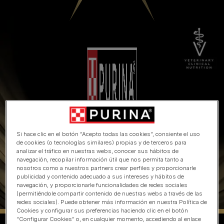
Si hace clic en el botón “Acepto todas las cookies”, consiente el uso
de cookies (o tecnologías similares) propias y de terceros para
analizar el tráfico en nuestras webs, conocer sus hábitos de
navegación, recopilar información útil que nos permita tanto a
nosotros como a nuestros partners crear perfiles y proporcionarle
publicidad y contenido adecuado a sus intereses y hábitos de
navegación, y proporcionarle funcionalidades de redes sociales
(permitiéndole compartir contenido de nuestras webs a través de las
redes sociales). Puede obtener más información en nuestra Política de
Cookies y configurar sus preferencias haciendo clic en el botón
“Configurar Cookies” o, en cualquier momento, accediendo al enlace