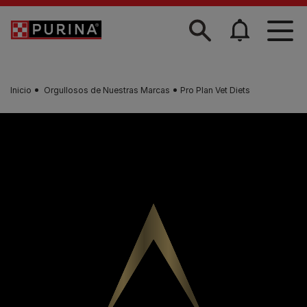
Skip to main content
Inicio
Orgullosos de Nuestras Marcas
Pro Plan Vet Diets