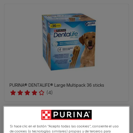
PURINA® DENTALIFE® Large Multipack 36 sticks
(4)
Si hace clic en el botón “Acepto todas las cookies”, consiente el uso
de cookies (o tecnologías similares) propias y de terceros para