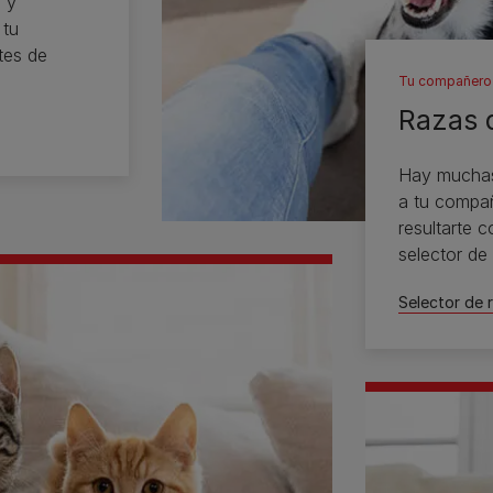
 y
 tu
tes de
Tu compañero 
Razas 
Hay muchas 
a tu compañ
resultarte c
selector de
razas.
Selector de 