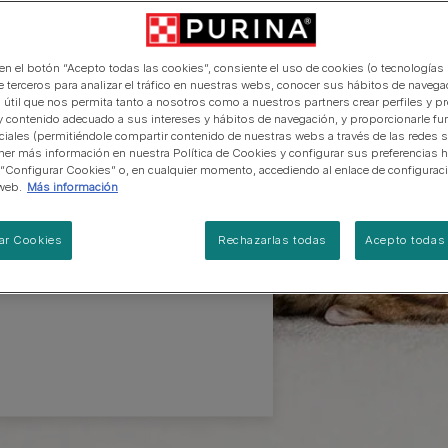
manera abierta y honesta.
PRO PLAN Veterinary Diets
Ver todos los consejos d
Ver todas las marcas
Razas de gatos por piel y
de interior​
gatos
pelaje​
alimentación para perros
Ver todas las marcas
u
Ver todos los consejos de
Tus preguntas nos importan
alimentación para gatos
 en el botón “Acepto todas las cookies”, consiente el uso de cookies (o tecnologías 
e terceros para analizar el tráfico en nuestras webs, conocer sus hábitos de navegac
 útil que nos permita tanto a nosotros como a nuestros partners crear perfiles y p
y contenido adecuado a sus intereses y hábitos de navegación, y proporcionarle fu
ciales (permitiéndole compartir contenido de nuestras webs a través de las redes s
a familia es muy
er más información en nuestra Política de Cookies y configurar sus preferencias h
 “Configurar Cookies” o, en cualquier momento, accediendo al enlace de configurac
algunas dudas: ¿Cómo
web.
Más información
n con otros animales?
 En Purina® resolvemos
ar Cookies
Rechazarlas todas
Acepto todas 
ue necesitas
es de tener un nuevo