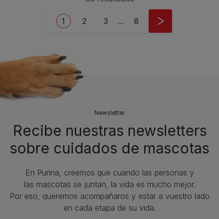
Pagination
Current page
Page
Page
Last page
1
2
3
…
8
Newsletter
Recibe nuestras newsletters
sobre cuidados de mascotas​
En Purina, creemos que cuando las personas y
las mascotas se juntan, la vida es mucho mejor.
Por eso, queremos acompañaros y estar a vuestro lado
en cada etapa de su vida.​