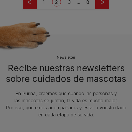
Page
Current page
Page
Last page
1
2
3
…
8
Newsletter
Recibe nuestras newsletters
sobre cuidados de mascotas​
En Purina, creemos que cuando las personas y
las mascotas se juntan, la vida es mucho mejor.
Por eso, queremos acompañaros y estar a vuestro lado
en cada etapa de su vida.​