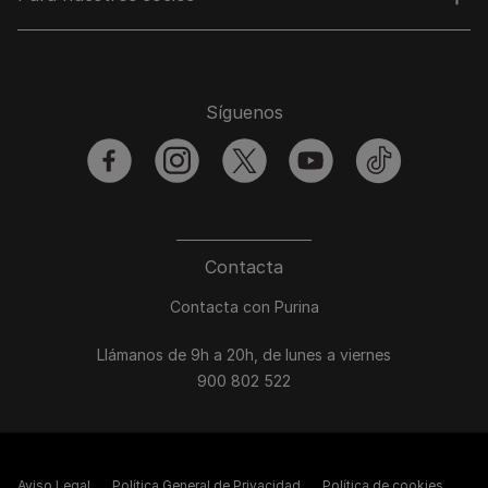
Síguenos
facebook
instagram
twitter
youtube
tiktok
Contacta
Contacta con Purina
Llámanos de 9h a 20h, de lunes a viernes
900 802 522
Aviso Legal
Política General de Privacidad
Política de cookies