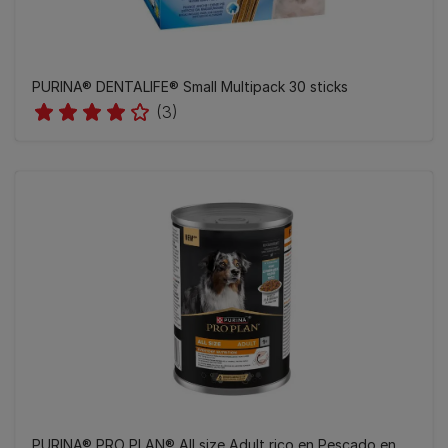
PURINA® DENTALIFE® Small Multipack 30 sticks
(3)
PURINA® PRO PLAN® All size Adult rico en Pescado en