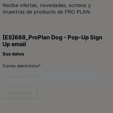
Recibe ofertas, novedades, sorteos y
Para nuestros socios
muestras de producto de PRO PLAN
Síguenos
facebook
instagram
twitter
youtube
tiktok
Contacta
Contacta con Purina
Llámanos de 9h a 20h, de lunes a viernes
900 802 522