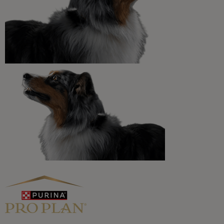
todas nuestras marcas.​
¡No te lo pierdas, únete a Purina y empieza
a disfrutar ya de las ventajas!​
Registrarme ahora
Purina