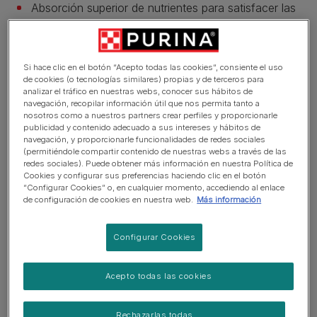
Absorción superior de nutrientes para satisfacer las
necesidades de tu perro.
Ayuda a mantener un pelaje bonito y brillante de la
raíz a las puntas.
Si hace clic en el botón “Acepto todas las cookies”, consiente el uso
de cookies (o tecnologías similares) propias y de terceros para
Una combinación de nutrientes clave que ayuda a
analizar el tráfico en nuestras webs, conocer sus hábitos de
navegación, recopilar información útil que nos permita tanto a
mantener unas articulaciones saludables para el
nosotros como a nuestros partners crear perfiles y proporcionarle
estilo de vida activo de tu perro.
publicidad y contenido adecuado a sus intereses y hábitos de
navegación, y proporcionarle funcionalidades de redes sociales
Contenido elevado de proteína.
(permitiéndole compartir contenido de nuestras webs a través de las
redes sociales). Puede obtener más información en nuestra Política de
Ver más
Cookies y configurar sus preferencias haciendo clic en el botón
“Configurar Cookies” o, en cualquier momento, accediendo al enlace
de configuración de cookies en nuestra web.
Más información
Descripción del producto
Configurar Cookies
Ingredientes y nutrición
Acepto todas las cookies
Rechazarlas todas