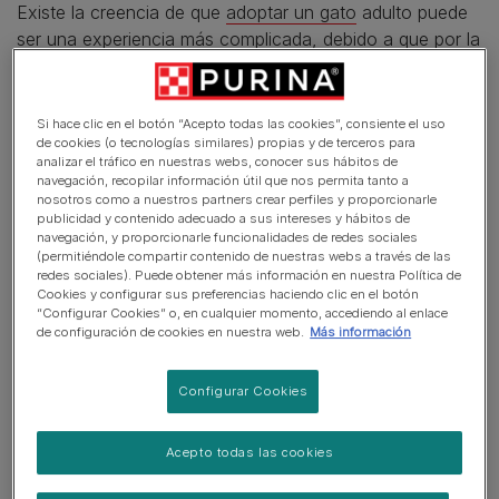
Existe la creencia de que
adoptar un gato
adulto puede
ser una experiencia más complicada, debido a que por la
edad de los gatos ya tienen adquiridas una serie de
conductas que pueden dificultar su adaptación a un
nuevo hogar con todo lo que ello conlleva.
Si hace clic en el botón “Acepto todas las cookies”, consiente el uso
de cookies (o tecnologías similares) propias y de terceros para
analizar el tráfico en nuestras webs, conocer sus hábitos de
Efectivamente hay algo de verdad en esto, porque se
navegación, recopilar información útil que nos permita tanto a
suele desarrollar la personalidad durante los primeros
nosotros como a nuestros partners crear perfiles y proporcionarle
publicidad y contenido adecuado a sus intereses y hábitos de
años de vida de un gato , pero este aspecto no es
navegación, y proporcionarle funcionalidades de redes sociales
suficientemente relevante como para descartar la
(permitiéndole compartir contenido de nuestras webs a través de las
posibilidad de adoptar un gato adulto.
redes sociales). Puede obtener más información en nuestra Política de
Cookies y configurar sus preferencias haciendo clic en el botón
“Configurar Cookies” o, en cualquier momento, accediendo al enlace
La mayoría de gatos adultos que viven en protectoras u
de configuración de cookies en nuestra web.
Más información
otras entidades sin ánimo de lucro, y también los que
provienen de hogares particulares que no pueden
Configurar Cookies
hacerse cargo de ellos, suelen ser felinos sociables,
habituados al contacto humano, y muy necesitados de
Acepto todas las cookies
amor y cariño. Este hecho de por sí, los predispone a
adaptarse fácilmente a sus nuevos propietarios cuando