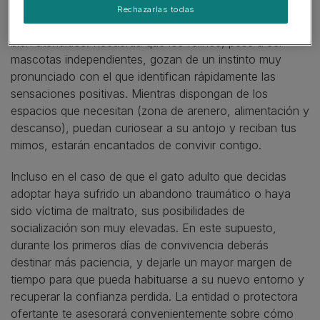
se adopta un gato , siempre y cuando perciban que
Rechazarlas todas
están en un entorno seguro y cómodo, y que van a ser
bien atendidos. Recuerda que los felinos, pese a ser
mascotas independientes, gozan de un instinto muy
pronunciado con el que identifican rápidamente las
sensaciones positivas. Mientras dispongan de los
espacios que necesitan (zona de arenero, alimentación y
descanso), puedan curiosear a su antojo y reciban tus
mimos, estarán encantados de convivir contigo.
Incluso en el caso de que el gato adulto que decidas
adoptar haya sufrido un abandono traumático o haya
sido víctima de maltrato, sus posibilidades de
socialización son muy elevadas. En este supuesto,
durante los primeros días de convivencia deberás
destinar más paciencia, y dejarle un mayor margen de
tiempo para que pueda habituarse a su nuevo entorno y
recuperar la confianza perdida. La entidad o protectora
ofertante te asesorará convenientemente sobre cómo