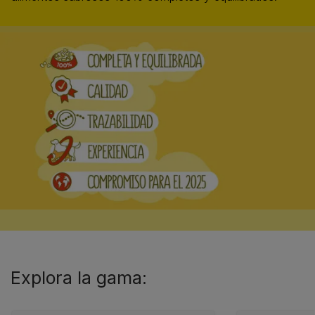
Descubre la gama
Purina® Friskies® Gato
Alimentos saludables elaborados para satisfacer las
necesidades nutricionales de tu gato: pienso y comida
húmeda. ¡Sabrosos y 100% completos y equilibrados!​
Explora la gama​: