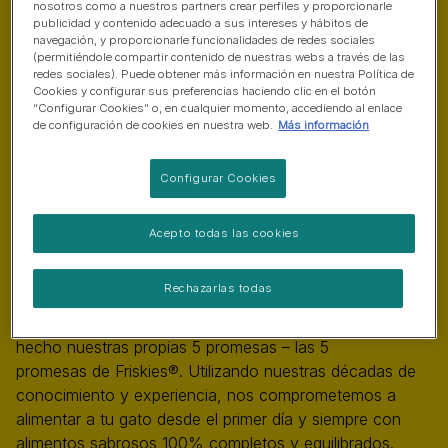
nosotros como a nuestros partners crear perfiles y proporcionarle
publicidad y contenido adecuado a sus intereses y hábitos de
navegación, y proporcionarle funcionalidades de redes sociales
(permitiéndole compartir contenido de nuestras webs a través de las
redes sociales). Puede obtener más información en nuestra Política de
Cookies y configurar sus preferencias haciendo clic en el botón
“Configurar Cookies” o, en cualquier momento, accediendo al enlace
de configuración de cookies en nuestra web.
Más información
Configurar Cookies
Acepto todas las cookies
Desde el día en que traes a tu gato a casa, tienes un
Rechazarlas todas
compromiso. Una promesa de mantenerlo feliz
y saludable durante toda su vida. Es por eso que hemos
hecho nuestras propias 5 promesas – las 5
promesas de Friskies®. Utilizando nuestras décadas de
conocimiento y experiencia, nos comprometemos a
alimentar a tu gato desde el primer día y siempre con
alimentos sabrosos 100% completos y equilibrados.​