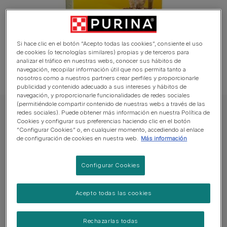
Si hace clic en el botón “Acepto todas las cookies”, consiente el uso
de cookies (o tecnologías similares) propias y de terceros para
analizar el tráfico en nuestras webs, conocer sus hábitos de
navegación, recopilar información útil que nos permita tanto a
nosotros como a nuestros partners crear perfiles y proporcionarle
publicidad y contenido adecuado a sus intereses y hábitos de
navegación, y proporcionarle funcionalidades de redes sociales
(permitiéndole compartir contenido de nuestras webs a través de las
redes sociales). Puede obtener más información en nuestra Política de
PURINA® FRISKIES® Adulto con Salmón y Verduras
Cookies y configurar sus preferencias haciendo clic en el botón
PURINA® FRISKIES® Adulto con Salmón y
“Configurar Cookies” o, en cualquier momento, accediendo al enlace
de configuración de cookies en nuestra web.
Más información
Verduras
Configurar Cookies
Sin reseñas aún
Tamaños disponibles:
4 Kg
Acepto todas las cookies
Friskies® Adulto proporciona a tu gato adulto (1+
Rechazarlas todas