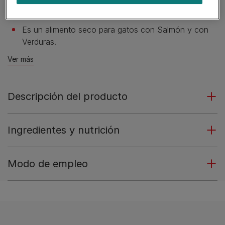
años) toda la nutrición necesaria para ayudarlo a
mantenerse saludable.
Es un alimento seco para gatos con Salmón y con
Verduras.
Ver más
Descripción del producto
Ingredientes y nutrición
Modo de empleo