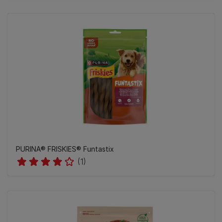
PURINA® FRISKIES® Funtastix
(1)