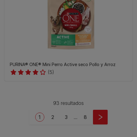
PURINA® ONE® Mini Perro Active seco Pollo y Arroz
(5)
93 resultados
Pagination
Current page
Page
Page
Last page
1
2
3
…
8