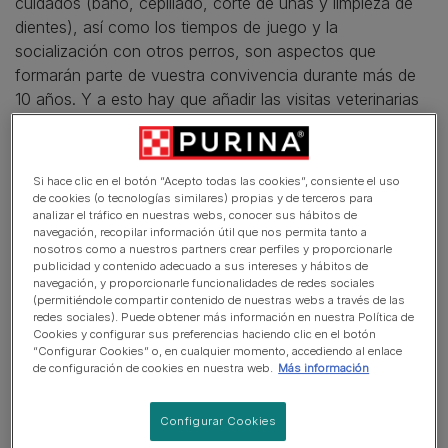
cuidados (baño, cepillado, corte de uñas y limpieza de
dientes), así como los tiempos de juego y la
socialización con otros perros, son aspectos que
formarán parte de vuestra convivencia durante más de
10 años. Y a esto hay que añadir las visitas veterinarias
que puedan producirse, con el coste que ello conlleva.
Si hace clic en el botón “Acepto todas las cookies”, consiente el uso
de cookies (o tecnologías similares) propias y de terceros para
En este artículo
analizar el tráfico en nuestras webs, conocer sus hábitos de
navegación, recopilar información útil que nos permita tanto a
Cómo y dónde adoptar un perro
nosotros como a nuestros partners crear perfiles y proporcionarle
publicidad y contenido adecuado a sus intereses y hábitos de
Precio de acoger un perro
navegación, y proporcionarle funcionalidades de redes sociales
(permitiéndole compartir contenido de nuestras webs a través de las
redes sociales). Puede obtener más información en nuestra Política de
Pasos para adoptar un perro
Cookies y configurar sus preferencias haciendo clic en el botón
“Configurar Cookies” o, en cualquier momento, accediendo al enlace
de configuración de cookies en nuestra web.
Más información
Cómo y dónde adoptar un
Configurar Cookies