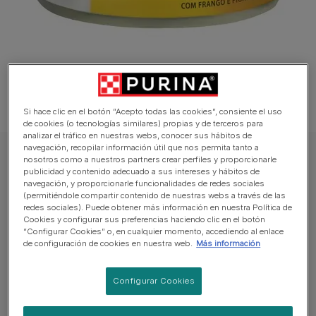
Si hace clic en el botón “Acepto todas las cookies”, consiente el uso
de cookies (o tecnologías similares) propias y de terceros para
analizar el tráfico en nuestras webs, conocer sus hábitos de
navegación, recopilar información útil que nos permita tanto a
GOURMET Gato Comida húmeda
nosotros como a nuestros partners crear perfiles y proporcionarle
publicidad y contenido adecuado a sus intereses y hábitos de
PURINA® GOURMET™ GOLD Bocaditos en
navegación, y proporcionarle funcionalidades de redes sociales
(permitiéndole compartir contenido de nuestras webs a través de las
Salsa Pollo e Hígado
redes sociales). Puede obtener más información en nuestra Política de
Cookies y configurar sus preferencias haciendo clic en el botón
Sin reseñas aún
“Configurar Cookies” o, en cualquier momento, accediendo al enlace
de configuración de cookies en nuestra web.
Más información
Tamaños disponibles:
85g
Configurar Cookies
Alimento 100% completo y equilibrado.