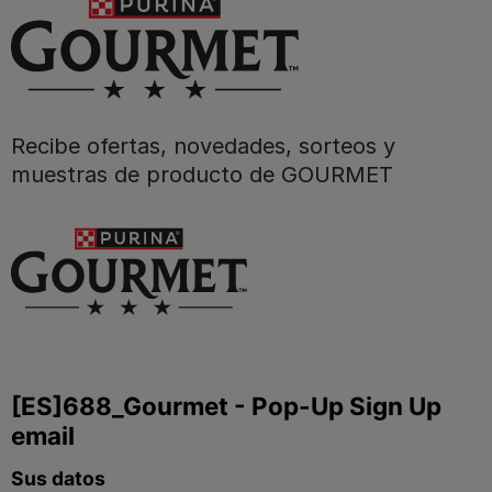
Purina
Recibe ofertas, novedades, sorteos y
Para nuestros socios
muestras de producto de GOURMET
Síguenos
facebook
instagram
twitter
youtube
tiktok
Contacta
Contacta con Purina