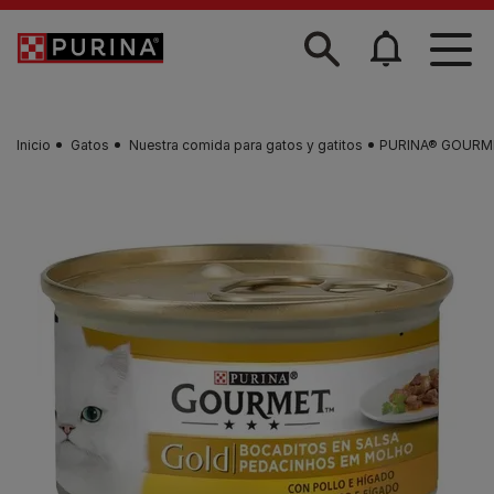
Skip to main content
Inicio
Gatos
Nuestra comida para gatos y gatitos
PURINA® GOURMET