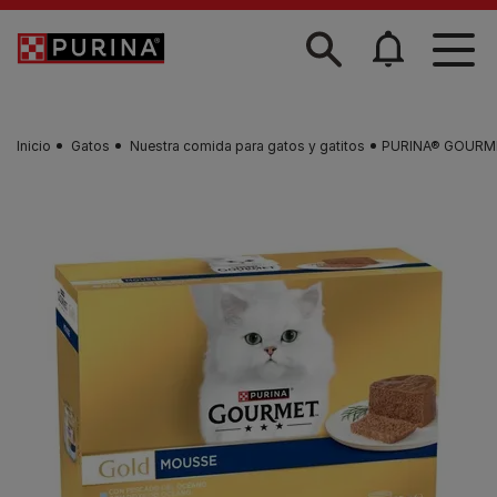
Skip to main content
Inicio
Gatos
Nuestra comida para gatos y gatitos
PURINA® GOURME