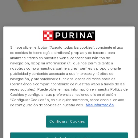
Si hace clic en el botón “Acepto todas las cookies”, consiente el uso
de cookies (o tecnologías similares) propias y de terceros para
analizar el tráfico en nuestras webs, conocer sus hábitos de
navegación, recopilar información útil que nos permita tanto a
nosotros como a nuestros partners crear perfiles y proporcionarle
GOURMET Gato Comida húmeda
publicidad y contenido adecuado a sus intereses y hábitos de
PURINA® GOURMET™ GOLD Mousse Pack
navegación, y proporcionarle funcionalidades de redes sociales
(permitiéndole compartir contenido de nuestras webs a través de las
con Pescado del Océnao
redes sociales). Puede obtener más información en nuestra Política de
Cookies y configurar sus preferencias haciendo clic en el botón
“Configurar Cookies” o, en cualquier momento, accediendo al enlace
Sin reseñas aún
de configuración de cookies en nuestra web.
Más información
Tamaños disponibles:
8x85g
12x85g
Configurar Cookies
Alimento 100% completo y equilibrado.