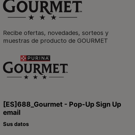
Purina
Recibe ofertas, novedades, sorteos y
Para nuestros socios
muestras de producto de GOURMET
Síguenos
facebook
instagram
twitter
youtube
tiktok
Contacta
Contacta con Purina
Llámanos de 9h a 20h, de lunes a viernes