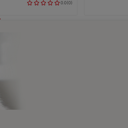
0.0
(0)
ras newsletters sobre 
s personas y
Consejos a