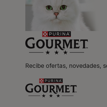
las mascotas se juntan, la vida e
queremos acompañaros y estar a 
etapa de su vida.​
Recibe ofertas, novedades,
Purina