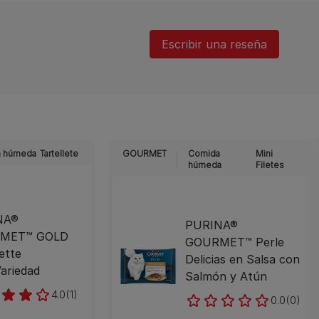
Escribir una reseña
 húmeda
Tartellete
GOURMET
Comida
Mini
húmeda
Filetes
NA®
PURINA®
MET™ GOLD
GOURMET™ Perle
ette
Delicias en Salsa con
ariedad
Salmón y Atún
4.0
(1)
0.0
(0)