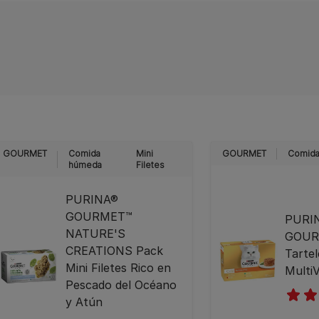
GOURMET
Comida
Mini
GOURMET
Comida
húmeda
Filetes
PURINA®
GOURMET™
PURI
NATURE'S
GOUR
CREATIONS Pack
Tartel
Mini Filetes Rico en
MultiV
Pescado del Océano
y Atún