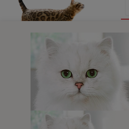
Newsletter
Recibe nuest
mascotas​
En Purina, creemos que cuando la