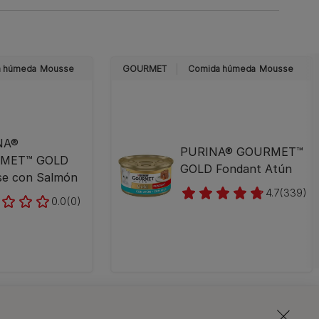
 húmeda
Mousse
GOURMET
Comida húmeda
Mousse
NA®
PURINA® GOURMET™
MET™ GOLD
GOLD Fondant Atún
e con Salmón
4.7
(339)
0.0
(0)