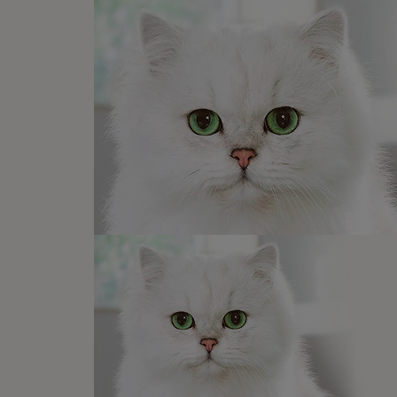
Newsletter
Recibe nuest
mascotas​
En Purina, creemos que cuando la
las mascotas se juntan, la vida e
queremos acompañaros y estar a 
etapa de su vida.​