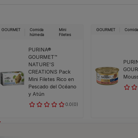
GOURMET
Comida
Mini
GOURMET
Comida
húmeda
Filetes
PURINA®
GOURMET™
PURI
NATURE'S
GOUR
CREATIONS Pack
Mouss
Mini Filetes Rico en
Pescado del Océano
y Atún
0.0
(0)