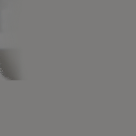
ras newsletters sobre 
s personas y
Consejos a
s mucho mejor. Por eso,
recomendac
vuestro lado en cada
novedades
Veterinario
para resolv