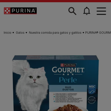
Skip to main content
Inicio
Gatos
Nuestra comida para gatos y gatitos
PURINA® GOURME