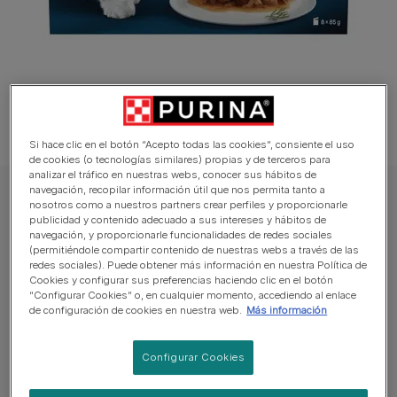
Si hace clic en el botón “Acepto todas las cookies”, consiente el uso
de cookies (o tecnologías similares) propias y de terceros para
analizar el tráfico en nuestras webs, conocer sus hábitos de
navegación, recopilar información útil que nos permita tanto a
GOURMET Gato Comida húmeda
nosotros como a nuestros partners crear perfiles y proporcionarle
publicidad y contenido adecuado a sus intereses y hábitos de
PURINA® GOURMET™ PERLE Finas Láminas
navegación, y proporcionarle funcionalidades de redes sociales
DUO con Pescados
(permitiéndole compartir contenido de nuestras webs a través de las
redes sociales). Puede obtener más información en nuestra Política de
Cookies y configurar sus preferencias haciendo clic en el botón
Sin reseñas aún
“Configurar Cookies” o, en cualquier momento, accediendo al enlace
de configuración de cookies en nuestra web.
Más información
Tamaños disponibles:
680g
Configurar Cookies
Tu gato es un gran entendido y a veces es muy