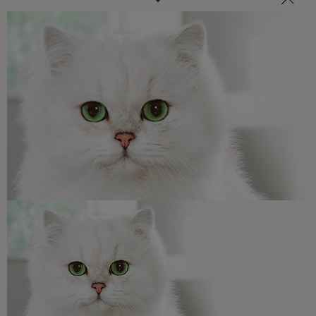
Veterinarios, nutricionistas y expertos en perros y gatos
para resolver todas tus dudas.​
Promociones, concursos, descuentos y ofertas de
todas nuestras marcas.​
¡No te lo pierdas, únete a Purina y empieza
a disfrutar ya de las ventajas!​
Registrarme ahora​