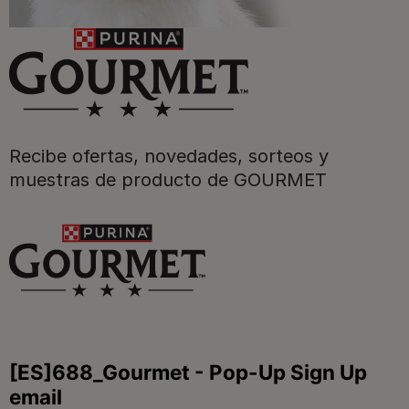
Purina
Recibe ofertas, novedades, sorteos y
Para nuestros socios
muestras de producto de GOURMET
Síguenos
facebook
instagram
twitter
youtube
tiktok
Contacta