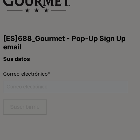
facebook
instagram
twitter
youtube
tiktok
Contacta
Contacta con Purina
Llámanos de 9h a 20h, de lunes a viernes
900 802 522
Aviso Legal
Política General de Privacidad
Política de cookies
Gestión de Derechos