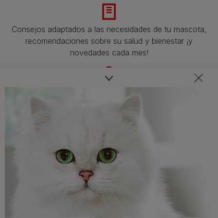
Consejos adaptados a las necesidades de tu mascota,
recomendaciones sobre su salud y bienestar ¡y
novedades cada mes!
Veterinarios, nutricionistas y expertos en perros y gatos
para resolver todas tus dudas.​
Promociones, concursos, descuentos y ofertas de
todas nuestras marcas.​
¡No te lo pierdas, únete a Purina y empieza
a disfrutar ya de las ventajas!​
Registrarme ahora​