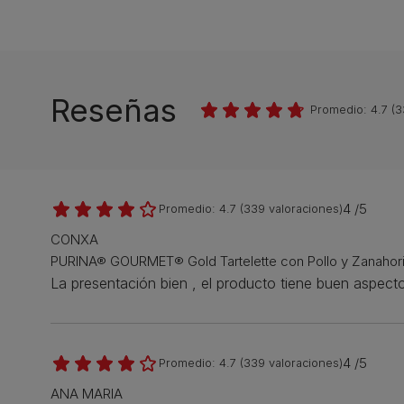
Reseñas
Promedio:
4.7
(
3
4 /5
Promedio:
4.7
(
339
valoraciones)
CONXA
PURINA® GOURMET® Gold Tartelette con Pollo y Zanahor
La presentación bien , el producto tiene buen aspect
4 /5
Promedio:
4.7
(
339
valoraciones)
ANA MARIA