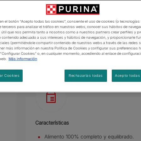
manera abierta y honesta.
PRO PLAN Veterinary Diets
Ver todos los consejos d
Ver todas las marcas
Razas de gatos por piel y
de interior​
gatos
Alimento 100% completo y equilibrado.
pelaje​
alimentación para perros
Ver todas las marcas
Ver todos los consejos de
Elaborado con ingredientes de alta calidad.
Tus preguntas nos importan
alimentación para gatos
 en el botón “Acepto todas las cookies”, consiente el uso de cookies (o tecnologías 
e terceros para analizar el tráfico en nuestras webs, conocer sus hábitos de navegac
Alimento completo para gatos adultos.
 útil que nos permita tanto a nosotros como a nuestros partners crear perfiles y p
y contenido adecuado a sus intereses y hábitos de navegación, y proporcionarle fu
Ver más
ciales (permitiéndole compartir contenido de nuestras webs a través de las redes s
er más información en nuestra Política de Cookies y configurar sus preferencias h
 “Configurar Cookies” o, en cualquier momento, accediendo al enlace de configurac
Descripción del producto
Ingredien
web.
Más información
ar Cookies
Rechazarlas todas
Acepto todas 
Características
Alimento 100% completo y equilibrado.