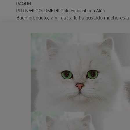
RAQUEL
PURINA® GOURMET® Gold Fondant con Atún
Buen producto, a mí gatita le ha gustado mucho esta
Pagination
Comida húmeda
También
te puede
interesar