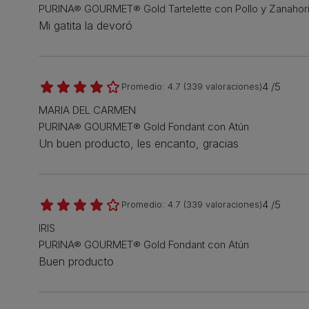
PURINA® GOURMET® Gold Tartelette con Pollo y Zanahor
Mi gatita la devoró
4 /5
Promedio:
4.7
(
339
valoraciones)
MARIA DEL CARMEN
PURINA® GOURMET® Gold Fondant con Atún
Un buen producto, les encanto, gracias
4 /5
Promedio:
4.7
(
339
valoraciones)
IRIS
PURINA® GOURMET® Gold Fondant con Atún
Buen producto