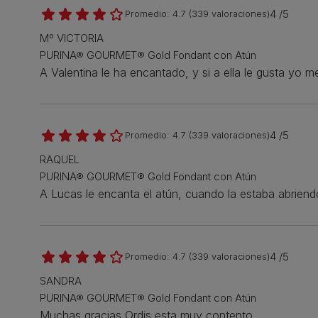
4 /5
Promedio:
4.7
(
339
valoraciones)
Mº VICTORIA
PURINA® GOURMET® Gold Fondant con Atún
A Valentina le ha encantado, y si a ella le gusta yo m
4 /5
Promedio:
4.7
(
339
valoraciones)
RAQUEL
PURINA® GOURMET® Gold Fondant con Atún
A Lucas le encanta el atún, cuando la estaba abriend
4 /5
Promedio:
4.7
(
339
valoraciones)
SANDRA
PURINA® GOURMET® Gold Fondant con Atún
Muchas gracias Ordis esta muy contento