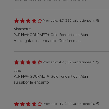
4 /5
Promedio:
4.7
(
339
valoraciones)
Montserrat
PURINA® GOURMET® Gold Fondant con Atún
A mis gatas les encantó. Querían mas
4 /5
Promedio:
4.7
(
339
valoraciones)
Julio
PURINA® GOURMET® Gold Fondant con Atún
su sabor le encanto
4 /5
Promedio:
4.7
(
339
valoraciones)