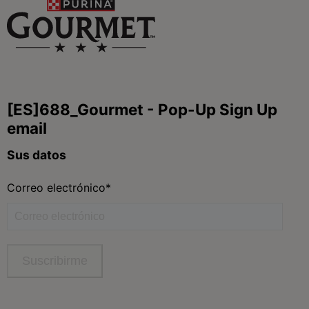
Síguenos
facebook
instagram
twitter
youtube
tiktok
Contacta
Contacta con Purina
Llámanos de 9h a 20h, de lunes a viernes
900 802 522
Aviso Legal
Política General de Privacidad
Política de cookies
Gestión de Derechos