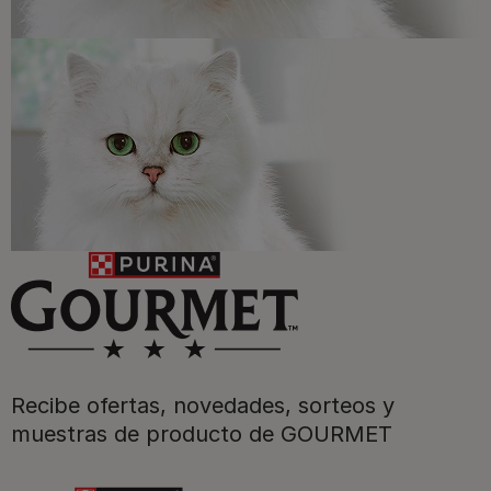
Registrarme ahora​
Purina
Recibe ofertas, novedades, sorteos y
Para nuestros socios
muestras de producto de GOURMET