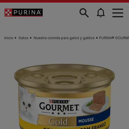
Skip to main content
Inicio
Gatos
Nuestra comida para gatos y gatitos
PURINA® GOURME