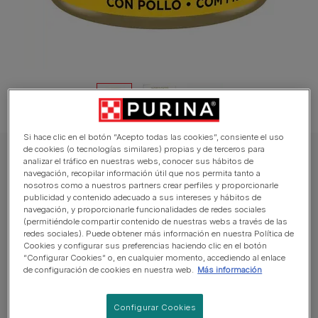
Si hace clic en el botón “Acepto todas las cookies”, consiente el uso
de cookies (o tecnologías similares) propias y de terceros para
GOURMET Gato Comida húmeda
analizar el tráfico en nuestras webs, conocer sus hábitos de
navegación, recopilar información útil que nos permita tanto a
PURINA® GOURMET™ GOLD Mousse con
nosotros como a nuestros partners crear perfiles y proporcionarle
Pollo
publicidad y contenido adecuado a sus intereses y hábitos de
navegación, y proporcionarle funcionalidades de redes sociales
(permitiéndole compartir contenido de nuestras webs a través de las
Promedio:
4
(
1
vote)
redes sociales). Puede obtener más información en nuestra Política de
Cookies y configurar sus preferencias haciendo clic en el botón
“Configurar Cookies” o, en cualquier momento, accediendo al enlace
Tamaños disponibles:
85g
de configuración de cookies en nuestra web.
Más información
Alimento 100% completo y equilibrado.
Configurar Cookies