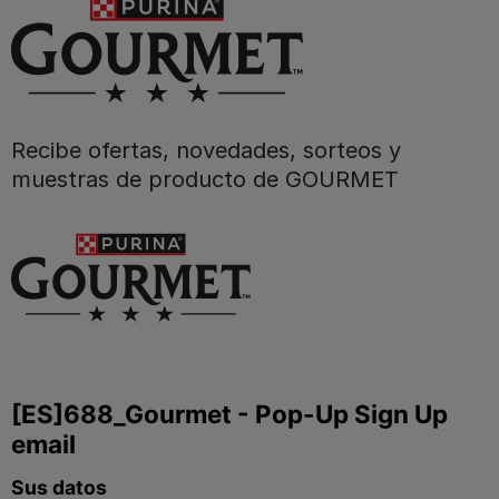
Purina
Recibe ofertas, novedades, sorteos y
Para nuestros socios
muestras de producto de GOURMET
Síguenos
facebook
instagram
twitter
youtube
tiktok
Contacta
Contacta con Purina