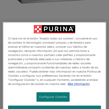
Si hace clic en el botón “Acepto todas las cookies”, consiente el uso
de cookies (o tecnologías similares) propias y de terceros para
analizar el tráfico en nuestras webs, conocer sus hábitos de
navegación, recopilar información útil que nos permita tanto a
GOURMET Gato Comida húmeda
nosotros como a nuestros partners crear perfiles y proporcionarle
publicidad y contenido adecuado a sus intereses y hábitos de
PURINA® GOURMET™ NATURE'S
navegación, y proporcionarle funcionalidades de redes sociales
(permitiéndole compartir contenido de nuestras webs a través de las
CREATIONS Pack Mini Filetes Rico en Pollo
redes sociales). Puede obtener más información en nuestra Política de
y Pavo
Cookies y configurar sus preferencias haciendo clic en el botón
“Configurar Cookies” o, en cualquier momento, accediendo al enlace
de configuración de cookies en nuestra web.
Más información
Sin reseñas aún
Configurar Cookies
Tamaños disponibles:
4x85g