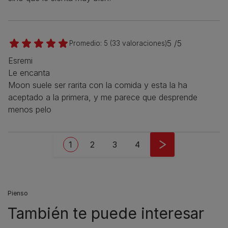
5 /5
Promedio:
5
(
33
valoraciones)
Esremi
Le encanta
Moon suele ser rarita con la comida y esta la ha
aceptado a la primera, y me parece que desprende
menos pelo
Pagination
Current page
Page
Page
Page
1
2
3
4
Pienso
También te puede interesar