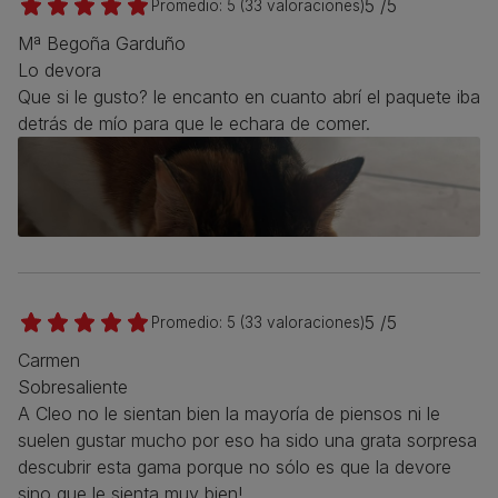
5 /5
Promedio:
5
(
33
valoraciones)
Mª Begoña Garduño
Lo devora
Que si le gusto? le encanto en cuanto abrí el paquete iba
detrás de mío para que le echara de comer.
5 /5
Promedio:
5
(
33
valoraciones)
Carmen
Sobresaliente
A Cleo no le sientan bien la mayoría de piensos ni le
suelen gustar mucho por eso ha sido una grata sorpresa
descubrir esta gama porque no sólo es que la devore
sino que le sienta muy bien!