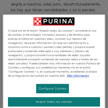
alegría a nuestras vidas pero, desafortunadamente,
los hay que tienen sensibilidades y se lo pierden.
Por este motivo hemos desarrollado los alimentos
para gatos PURINA® PRO PLAN® LIVECLEAR®, un
producto innovador especialmente diseñado para
Si hace clic en el botón “Acepto todas las cookies”, consiente el uso
reducir la presencia de Fel d 1, un alérgeno que se
de cookies (o tecnologías similares) propias y de terceros para
analizar el tráfico en nuestras webs, conocer sus hábitos de
encuentra en el pelo y las descamaciones cutáneas
navegación, recopilar información útil que nos permita tanto a
del gato.
nosotros como a nuestros partners crear perfiles y proporcionarle
publicidad y contenido adecuado a sus intereses y hábitos de
Con resultados a partir de la tercera semana de
navegación, y proporcionarle funcionalidades de redes sociales
(permitiéndole compartir contenido de nuestras webs a través de las
administración diaria*, este producto es una forma
redes sociales). Puede obtener más información en nuestra Política de
segura** e innovadora en el manejo de los
Cookies y configurar sus preferencias haciendo clic en el botón
“Configurar Cookies” o, en cualquier momento, accediendo al enlace
alérgenos con el beneficio añadido de ofrecer un
de configuración de cookies en nuestra web.
Más información
gran sabor y una nutrición sobresaliente para el
mantenimiento a largo plazo de la salud de tu gato.
Configurar Cookies
Ver más
Acepto todas las cookies