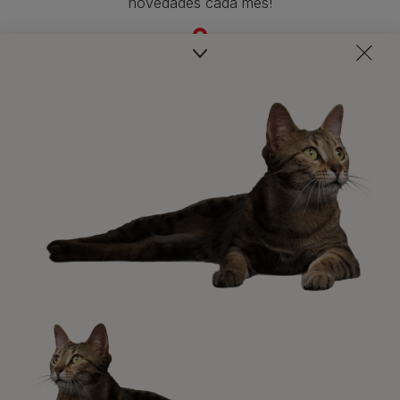
novedades cada mes!
Veterinarios, nutricionistas y expertos en perros y gatos
para resolver todas tus dudas.​
Promociones, concursos, descuentos y ofertas de
todas nuestras marcas.​
¡No te lo pierdas, únete a Purina y empieza
a disfrutar ya de las ventajas!​
Registrarme ahora​