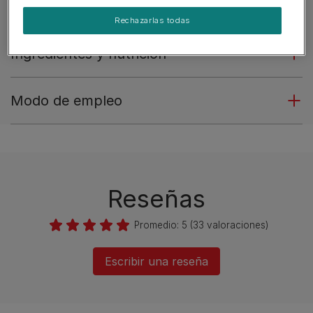
Descripción del producto
Rechazarlas todas
Ingredientes y nutrición
Modo de empleo
Reseñas
Promedio:
5
(
33
valoraciones)
Escribir una reseña