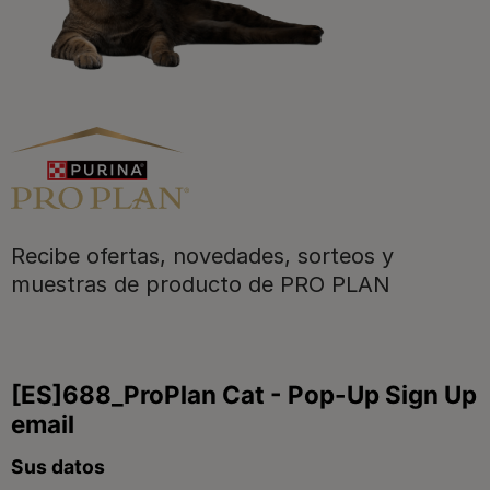
Purina
Recibe ofertas, novedades, sorteos y
Para nuestros socios
muestras de producto de PRO PLAN
Síguenos
facebook
instagram
twitter
youtube
tiktok