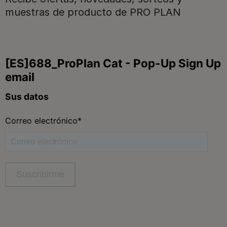
muestras de producto de PRO PLAN
Síguenos
facebook
instagram
twitter
youtube
tiktok
Contacta
Contacta con Purina
Llámanos de 9h a 20h, de lunes a viernes
900 802 522