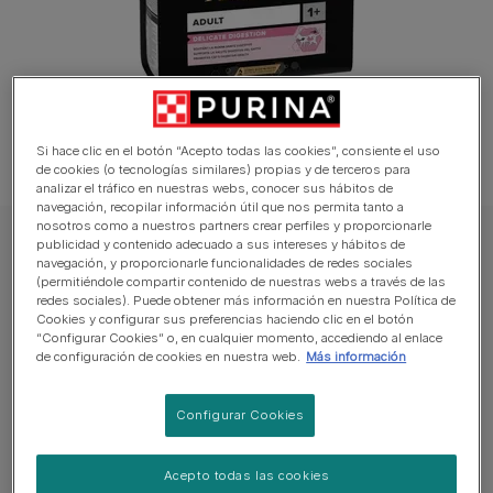
Si hace clic en el botón “Acepto todas las cookies”, consiente el uso
de cookies (o tecnologías similares) propias y de terceros para
analizar el tráfico en nuestras webs, conocer sus hábitos de
navegación, recopilar información útil que nos permita tanto a
nosotros como a nuestros partners crear perfiles y proporcionarle
publicidad y contenido adecuado a sus intereses y hábitos de
PRO PLAN Gato Pienso
navegación, y proporcionarle funcionalidades de redes sociales
​PURINA® PRO PLAN® Delicate Optidigest
(permitiéndole compartir contenido de nuestras webs a través de las
redes sociales). Puede obtener más información en nuestra Política de
rico en Pavo
Cookies y configurar sus preferencias haciendo clic en el botón
“Configurar Cookies” o, en cualquier momento, accediendo al enlace
de configuración de cookies en nuestra web.
Más información
Sin reseñas aún
Configurar Cookies
Tamaños disponibles:
1.5kg
3kg
Pavo como ingrediente nº 1.
Acepto todas las cookies