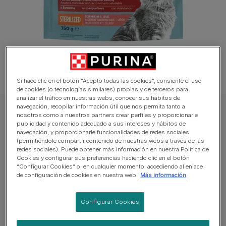
Si hace clic en el botón “Acepto todas las cookies”, consiente el uso
de cookies (o tecnologías similares) propias y de terceros para
analizar el tráfico en nuestras webs, conocer sus hábitos de
navegación, recopilar información útil que nos permita tanto a
PURINA ONE Gato Pienso
nosotros como a nuestros partners crear perfiles y proporcionarle
publicidad y contenido adecuado a sus intereses y hábitos de
PURINA® ONE® DualNature® DualNature
navegación, y proporcionarle funcionalidades de redes sociales
URI-BALANCE Esterilizado Salmón Y
(permitiéndole compartir contenido de nuestras webs a través de las
redes sociales). Puede obtener más información en nuestra Política de
arándanos
Cookies y configurar sus preferencias haciendo clic en el botón
“Configurar Cookies” o, en cualquier momento, accediendo al enlace
de configuración de cookies en nuestra web.
Más información
Sin reseñas aún
Configurar Cookies
Tamaños disponibles:
750g