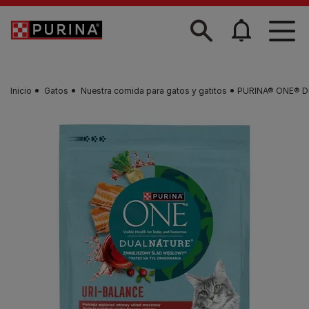
Skip to main content
Inicio
Gatos
Nuestra comida para gatos y gatitos
PURINA® ONE® Dua