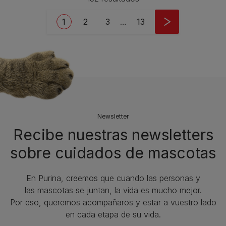
Pagination
Current page
Page
Page
Last page
1
2
3
…
13
Newsletter
Recibe nuestras newsletters
sobre cuidados de mascotas​
En Purina, creemos que cuando las personas y
las mascotas se juntan, la vida es mucho mejor.
Por eso, queremos acompañaros y estar a vuestro lado
en cada etapa de su vida.​