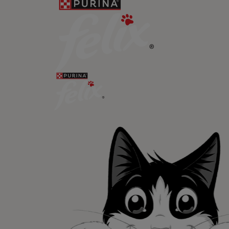
Newsletter
Recibe nuest
mascotas​
En Purina, creemos que cuando la
las mascotas se juntan, la vida e
queremos acompañaros y estar a 
etapa de su vida.​