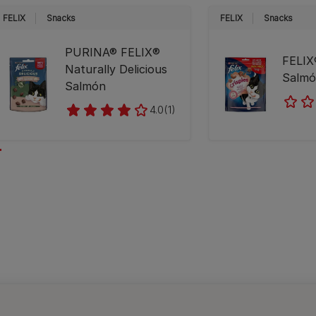
FELIX
Snacks
FELIX
Snacks
PURINA® FELIX®
FELIX®
Naturally Delicious
Salmó
Salmón
4.0
(1)