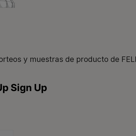
¡No te lo p
disfrutar ya 
Registrarme
sorteos y muestras de producto de FEL
Para nuestros socios
C
C
Comida para perros
Veterinarios
L
Consejos
d
9
Glosario