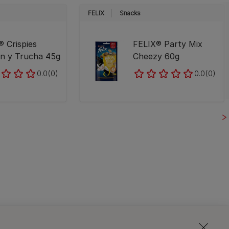
FELIX
Snacks
 Crispies
FELIX® Party Mix
n y Trucha 45g
Cheezy 60g
0.0
(0)
0.0
(0)