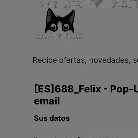
Recibe ofertas, novedades, 
Purina
Encuentra tu mascota
ideal
Comida para gatos
Conoce Purina