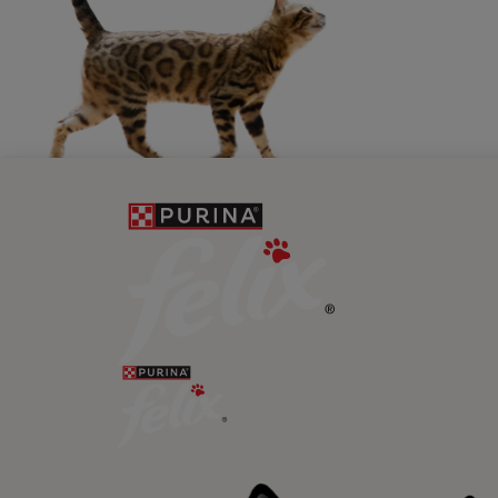
Newsletter
Recibe nuest
mascotas​
En Purina, creemos que cuando la