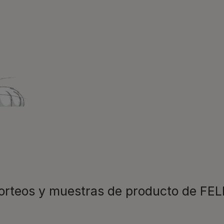
s mucho mejor. Por eso,
recomendac
vuestro lado en cada
novedades
Veterinario
para resolv
Promocione
todas nues
¡No te lo p
disfrutar ya 
Registrarme
sorteos y muestras de producto de FEL
Para nuestros socios
C