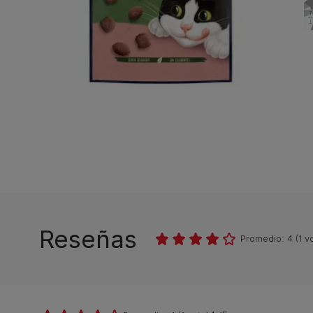
Reseñas
Promedio:
4
(
1
vo