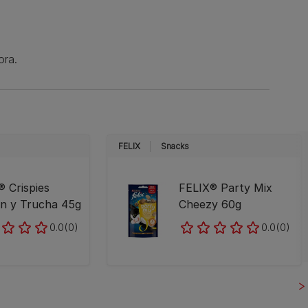
ora.
FELIX
Snacks
 Crispies
FELIX® Party Mix
n y Trucha 45g
Cheezy 60g
0.0
(0)
0.0
(0)