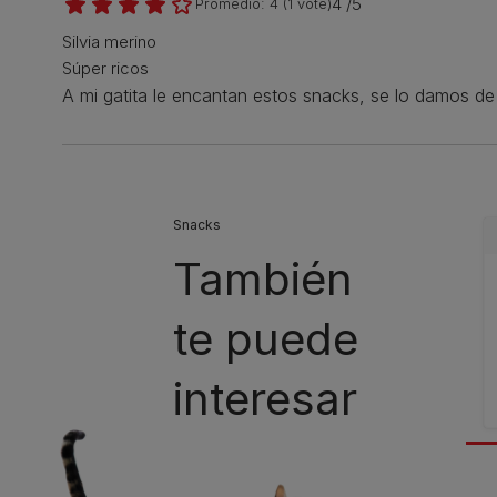
4 /5
Promedio:
4
(
1
vote)
Silvia merino
Súper ricos
A mi gatita le encantan estos snacks, se lo damos d
Snacks
También
te puede
interesar