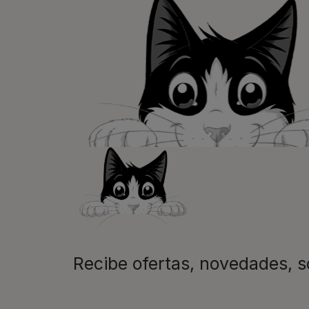
las mascotas se juntan, la vida e
queremos acompañaros y estar a 
etapa de su vida.​
Recibe ofertas, novedades, 
Purina