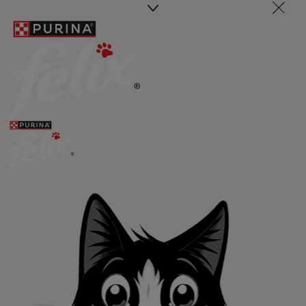
Promociones, concursos, descuentos y ofertas de
todas nuestras marcas.​
¡No te lo pierdas, únete a Purina y empieza
a disfrutar ya de las ventajas!​
Registrarme ahora​