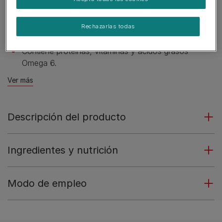
Sabor con deliciosa leche, riquísimo yogur y sabroso
queso.
Rechazarlas todas
Elaborado con ingredientes de calidad.
Contiene proteínas, vitaminas y ácidos grasos
Omega 6.
Ver más
Descripción del producto
Ingredientes y nutrición
Modo de empleo