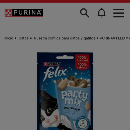
Skip to main content
Inicio
Gatos
Nuestra comida para gatos y gatitos
PURINA® FELIX® P