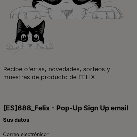
Purina
Para nuestros socios
Síguenos
Recibe ofertas, novedades, sorteos y
muestras de producto de FELIX
facebook
instagram
twitter
youtube
tiktok
Contacta
Contacta con Purina
Llámanos de 9h a 20h, de lunes a viernes