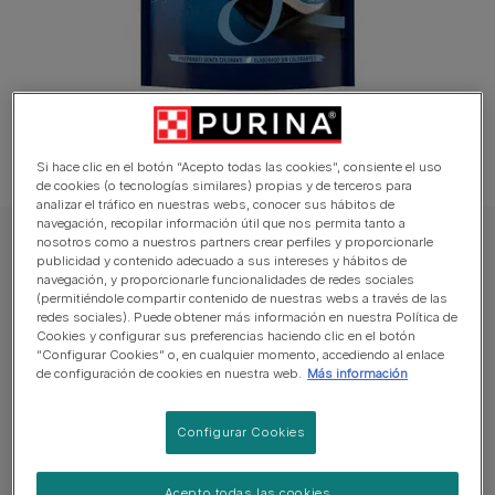
Si hace clic en el botón “Acepto todas las cookies”, consiente el uso
de cookies (o tecnologías similares) propias y de terceros para
analizar el tráfico en nuestras webs, conocer sus hábitos de
navegación, recopilar información útil que nos permita tanto a
nosotros como a nuestros partners crear perfiles y proporcionarle
FELIX Gato Snacks
publicidad y contenido adecuado a sus intereses y hábitos de
PURINA® FELIX® Party Mix Delicias de
navegación, y proporcionarle funcionalidades de redes sociales
(permitiéndole compartir contenido de nuestras webs a través de las
Leche
redes sociales). Puede obtener más información en nuestra Política de
Cookies y configurar sus preferencias haciendo clic en el botón
“Configurar Cookies” o, en cualquier momento, accediendo al enlace
Sin reseñas aún
de configuración de cookies en nuestra web.
Más información
Tamaños disponibles:
60g
Configurar Cookies
Ayuda a tu gato a vivir saludable y feliz.
Acepto todas las cookies