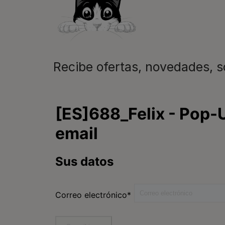
Recibe ofertas, novedades, 
Purina
Encuentra tu mascota
ideal
Comida para gatos
Conoce Purina