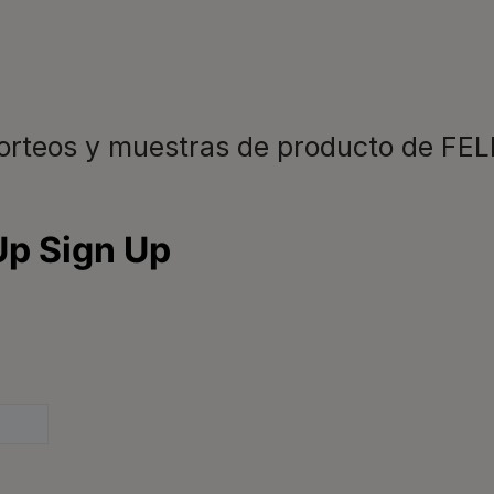
Registrarme
sorteos y muestras de producto de FEL
Para nuestros socios
C
C
Comida para perros
Veterinarios
L
Consejos
d
9
Glosario