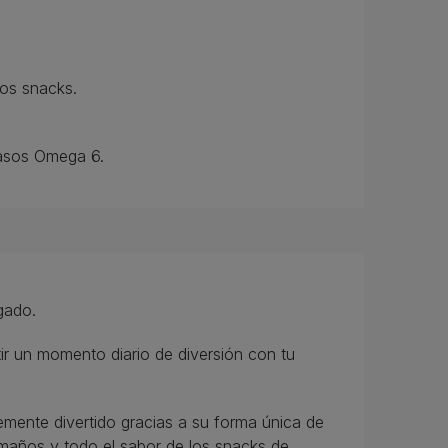
sos snacks.
rasos Omega 6.
gado.
r un momento diario de diversión con tu
emente divertido gracias a su forma única de
tamaños y todo el sabor de los snacks de