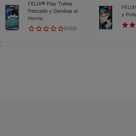
FELIX® Play Tubes
FELIX
Pescado y Gambas al
y Poll
Horno
0.0
(0)