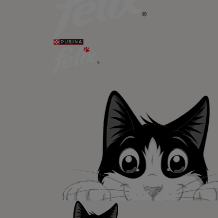
Newsletter
Recibe nuest
mascotas​
En Purina, creemos que cuando la
las mascotas se juntan, la vida e
queremos acompañaros y estar a 
etapa de su vida.​