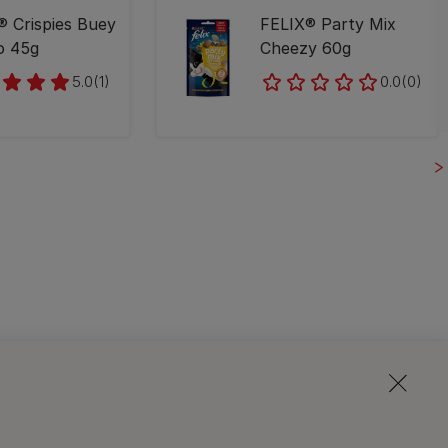
® Crispies Buey
FELIX® Party Mix
o 45g
Cheezy 60g
5.0
(1)
0.0
(0)